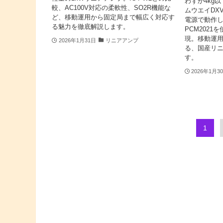
わずか4kg
較、AC100V対応の柔軟性、SO2R機能な
ムウエイDXV6
ど、移動運用から固定局まで幅広く対応す
電源で動作
る魅力を徹底解説します。
PCM2021
現。移動運
2026年1月31日
リニアアンプ
る、国産リ
す。
2026年1月3
1