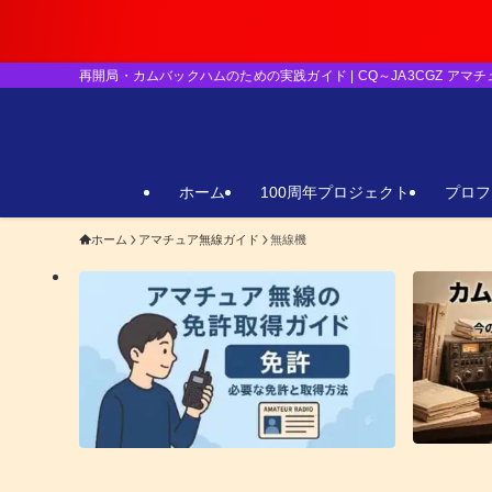
【重要】日本のア
再開局・カムバックハムのための実践ガイド | CQ～JA3CGZ アマ
ホーム
100周年プロジェクト
プロフ
ホーム
アマチュア無線ガイド
無線機