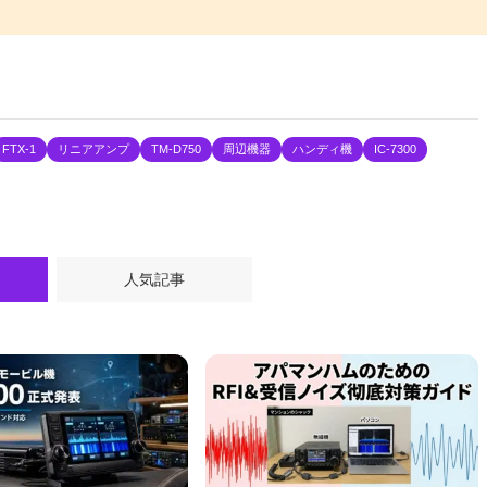
FTX-1
リニアアンプ
TM-D750
周辺機器
ハンディ機
IC-7300
人気記事