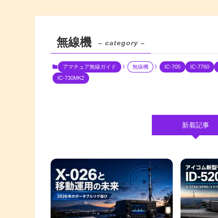
無線機
– category –
アマチュア無線ガイド
無線機
IC-705
IC-7760
IC-730MK2
新着記事