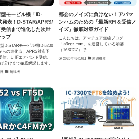
型モービル機「ID-
都会のノイズに負けない！アパマ
式発表！D-STAR/APRS/
ンハムのための「最新RFI＆受信ノ
ド受信まで進化した次世
イズ」徹底対策ガイド
シップ
こんにちは。アマチュア無線ブログ
「ja3cgz.com」を運営している加藤
D-STARモービル機ID-5200
（JA3CGZ）で...
00からの進化点、APRS対応予
受信、UHFエアバンド受信、
2026年4月16日
周辺機器
との選び分けまで徹底解説します。
0日
無線機