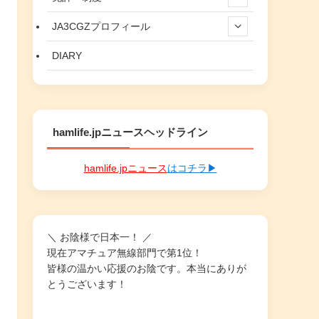
JA3CGZプロフィール
DIARY
hamlife.jpニュースヘッドライン
hamlife.jpニュース
はコチラ▶
＼ お陰様で日本一！ ／
現在アマチュア無線部門で第1位！
皆様の温かい応援のお陰です。本当にありが
とうございます！