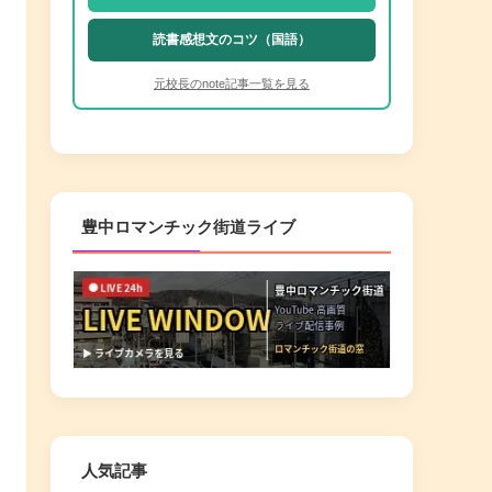
読書感想文のコツ（国語）
元校長のnote記事一覧を見る
豊中ロマンチック街道ライブ
人気記事