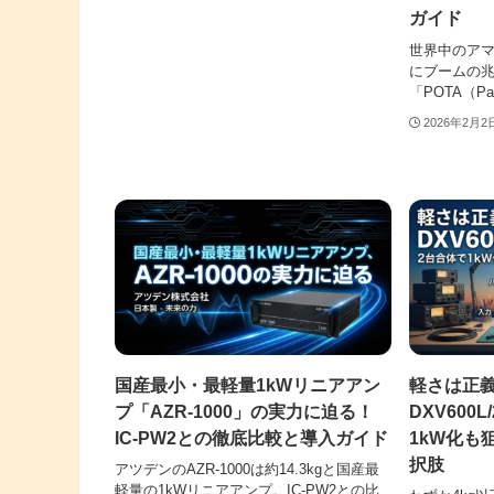
ガイド
世界中のア
にブームの
「POTA（Park
2026年2月2
国産最小・最軽量1kWリニアアン
軽さは正
プ「AZR-1000」の実力に迫る！
DXV600
IC-PW2との徹底比較と導入ガイド
1kW化も
択肢
アツデンのAZR-1000は約14.3kgと国産最
軽量の1kWリニアアンプ。IC-PW2との比