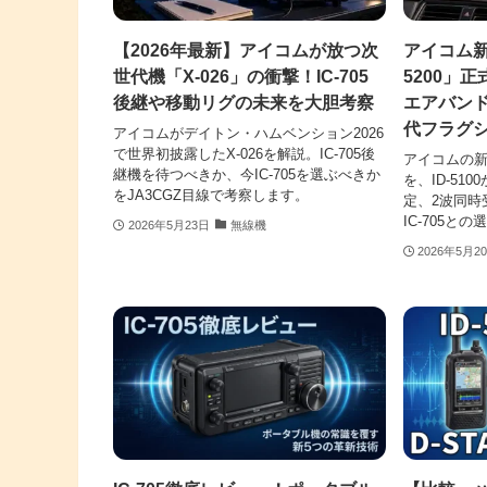
【2026年最新】アイコムが放つ次
アイコム新
世代機「X-026」の衝撃！IC-705
5200」正
後継や移動リグの未来を大胆考察
エアバン
代フラグ
アイコムがデイトン・ハムベンション2026
で世界初披露したX-026を解説。IC-705後
アイコムの新型
継機を待つべきか、今IC-705を選ぶべきか
を、ID-51
をJA3CGZ目線で考察します。
定、2波同時
IC-705
2026年5月23日
無線機
2026年5月2