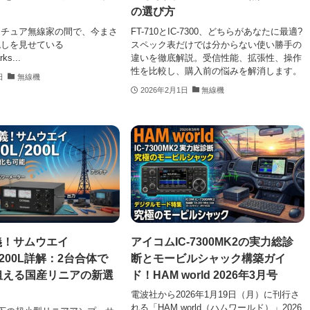
の選び方
マチュア無線家の間で、今まさ
FT-710とIC-7300、どちらがあなたに最適?
兆しを見せている
スペック表だけでは分からない使い勝手の
s...
違いを徹底解説。受信性能、拡張性、操作
性を比較し、購入前の悩みを解消します。
日
無線機
2026年2月1日
無線機
義！サムウエイ
アイコムIC-7300MK2の実力総診
L/200L詳解：2台合体で
断とモービルシャック構築ガイ
狙える国産リニアの新選
ド！HAM world 2026年3月号
電波社から2026年1月19日（月）に刊行さ
れる「HAM world（ハムワールド）」2026