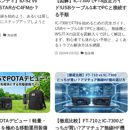
ディ】ID-52 vs
【図解】IC-7300でFT8設定ガイ
-STARかC4FMか？
ド!USBケーブル1本でPCと接続す
る手順
無線を始めよう、あるいは新し
機にステップアップしようと
IC-7300でFT8を始めるための完全ガイド。
USBケーブル1本でPCと接続し、無線機と
WSJT-Xの設定を図解入りで詳しく解説し
日
無線機
ます。初心者でも迷わない手順と、よくあ
るトラブル解決方法を網羅。
2026年2月3日
無線機
でPOTAデビュー！軽量・
【徹底比較】FT-710とIC-7300ど
トを極める移動運用装備
っちが買い?アマチュア無線HF機