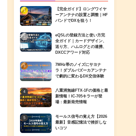
【完全ガイド】ロングワイヤ
ーアンテナの設置と調整｜HF
バンドでDXを狙う！
eQSLの登録方法と使い方完
全ガイド｜カードデザイン、
送り方、ハムログとの連携、
DXCCアワード対応
7MHz帯のノイズにサヨナ
ラ！ダブルバズーカアンテナ
で劇的に変わるDX交信体験
八重洲無線FTX-1Fの価格と最
新情報！IC-705キラーが登
場：最新発売情報
モールス信号の覚え方【2026
最新】音感記憶法で挫折しな
いコツ