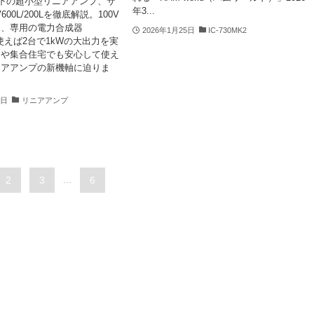
以下の超小型リニアアンプ、サ
年3...
00L/200Lを徹底解説。100V
し、専用の電力合成器
2026年1月25日
IC-730MK2
を使えば2台で1kWの大出力を実
用や集合住宅でも安心して使え
ニアアンプの新機軸に迫りま
0日
リニアアンプ
2
3
...
6