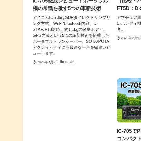
IC-705徹底レビュー！ポータブル
【比較・ハン
機の常識を覆す5つの革新技術
FT5D：D
アイコムIC-705はSDRダイレクトサンプリ
アマチュア
ング方式、Wi-Fi/Bluetooth内蔵、D-
いハンディ
STAR/FT8対応、約1.1kgの軽量ボディ、
考...
GPS内蔵という5つの革新技術を搭載した
2026年2月9
ポータブルトランシーバー。SOTA/POTA
アクティビティにも最適な一台を徹底レビ
ューします。
2026年3月2日
IC-705
IC-705
コンパク