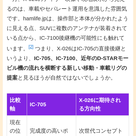
るのは、車載やセパレート運用を意識した雰囲気
です。hamlife.jpは、操作部と本体が分かれたよう
に見える点、SUVに複数のアンテナが装着されて
いる点から、IC-7100後継機の可能性にも触れて
[2]
います。
つまり、X-026はIC-705の直接後継と
いうより、
IC-705、IC-7100、近年のD-STARモー
ビル機の流れを横断する新しい移動・車載リグの
提案
と見るほうが自然ではないでしょうか。
比較
X-026に期待され
IC-705
軸
る方向性
現在
の位
完成度の高いポ
次世代コンセプト