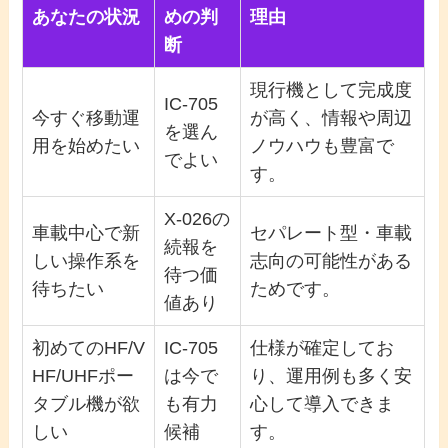
あなたの状況
めの判
理由
断
現行機として完成度
IC-705
今すぐ移動運
が高く、情報や周辺
を選ん
用を始めたい
ノウハウも豊富で
でよい
す。
X-026の
車載中心で新
セパレート型・車載
続報を
しい操作系を
志向の可能性がある
待つ価
待ちたい
ためです。
値あり
初めてのHF/V
IC-705
仕様が確定してお
HF/UHFポー
は今で
り、運用例も多く安
タブル機が欲
も有力
心して導入できま
しい
候補
す。