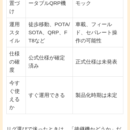
置づ
ータブルQRP機
モック
け
運用
徒歩移動、POTA/
車載、フィール
スタ
SOTA、QRP、F
ド、セパレート操
イル
T8など
作の可能性
仕様
公式仕様が確定
の確
正式仕様は未発表
済み
度
今す
ぐ使
すぐ運用できる
製品化時期は未定
える
か
リグ選びで迷ったときは、「後継機かどうか」だ