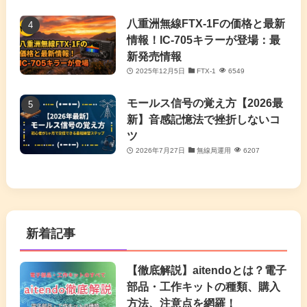
八重洲無線FTX-1Fの価格と最新
情報！IC-705キラーが登場：最
新発売情報
2025年12月5日
FTX-1
6549
モールス信号の覚え方【2026最
新】音感記憶法で挫折しないコ
ツ
2026年7月27日
無線局運用
6207
新着記事
【徹底解説】aitendoとは？電子
部品・工作キットの種類、購入
方法、注意点を網羅！