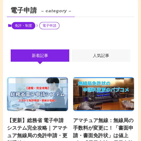
電子申請
– category –
免許・制度
電子申請
新着記事
人気記事
【更新】総務省 電子申請
アマチュア無線：無線局の
システム完全攻略｜アマチ
手数料が変更に！「書面申
ュア無線局の免許申請・更
請・書面免許状」は値上