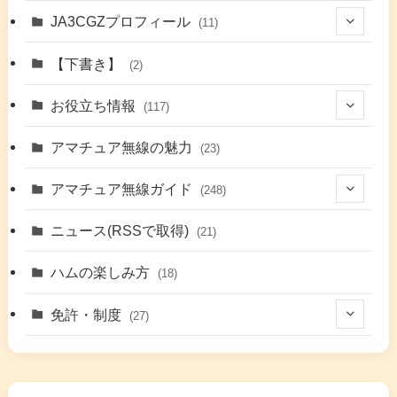
JA3CGZプロフィール
(11)
(1)
【下書き】
(2)
(7)
お役立ち情報
(117)
(2)
(48)
アマチュア無線の魅力
(23)
(9)
アマチュア無線ガイド
(248)
(7)
(42)
ニュース(RSSで取得)
(21)
(6)
(5)
(41)
ハムの楽しみ方
(18)
(17)
(26)
(2)
免許・制度
(27)
(6)
(17)
(86)
(2)
(5)
(63)
(7)
(1)
(7)
(2)