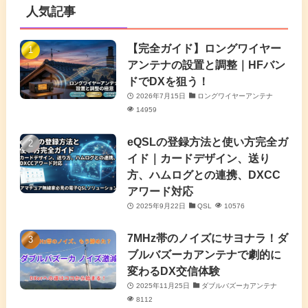
人気記事
(16)
(3)
(2)
(4)
(4)
(7)
(4)
(7)
【完全ガイド】ロングワイヤー
(1)
アンテナの設置と調整｜HFバン
(5)
(3)
(6)
ドでDXを狙う！
2026年7月15日
ロングワイヤーアンテナ
(9)
(2)
(20)
14959
(4)
eQSLの登録方法と使い方完全ガ
イド｜カードデザイン、送り
(2)
方、ハムログとの連携、DXCC
アワード対応
(5)
2025年9月22日
QSL
10576
(7)
7MHz帯のノイズにサヨナラ！ダ
(11)
ブルバズーカアンテナで劇的に
変わるDX交信体験
2025年11月25日
ダブルバズーカアンテナ
8112