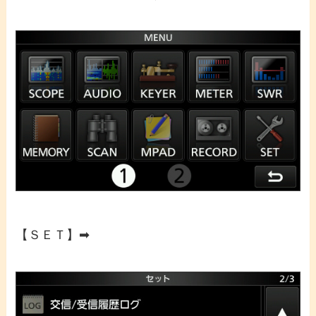
【ＳＥＴ】➡