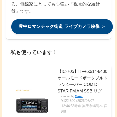
る、無線家にとっても心強い『視覚的な羅針
盤』です。
豊中ロマンチック街道 ライブカメラ映像 ＞
私も使っています！
【IC-705】HF+50/144/430
オールモードポータブルト
ランシーバーiCOM D-
STAR FM AM SSB リグ
created by
Rinker
¥122,800
(2026/08/07
12:44:56時点 楽天市場調べ-
詳
細)