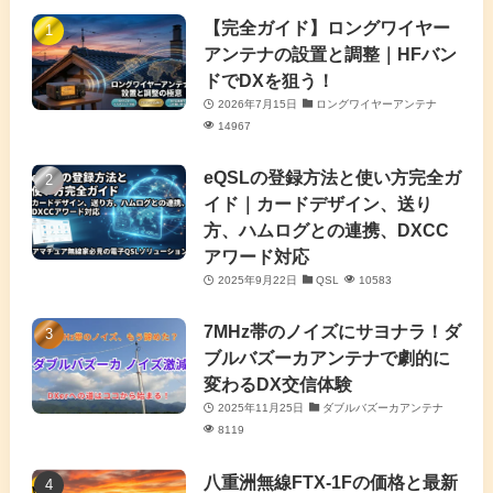
(7)
(4)
(7)
【完全ガイド】ロングワイヤー
(1)
アンテナの設置と調整｜HFバン
(5)
(3)
(6)
ドでDXを狙う！
2026年7月15日
ロングワイヤーアンテナ
(9)
(2)
(20)
14967
(4)
eQSLの登録方法と使い方完全ガ
イド｜カードデザイン、送り
(2)
方、ハムログとの連携、DXCC
アワード対応
(5)
2025年9月22日
QSL
10583
(7)
7MHz帯のノイズにサヨナラ！ダ
(11)
ブルバズーカアンテナで劇的に
変わるDX交信体験
2025年11月25日
ダブルバズーカアンテナ
8119
八重洲無線FTX-1Fの価格と最新