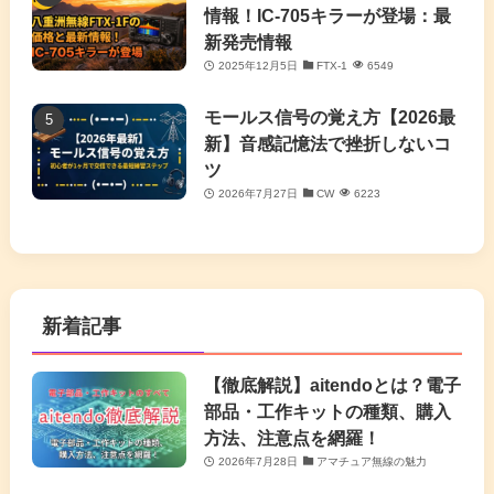
情報！IC-705キラーが登場：最
新発売情報
2025年12月5日
FTX-1
6549
モールス信号の覚え方【2026最
新】音感記憶法で挫折しないコ
ツ
2026年7月27日
CW
6223
新着記事
【徹底解説】aitendoとは？電子
部品・工作キットの種類、購入
方法、注意点を網羅！
2026年7月28日
アマチュア無線の魅力