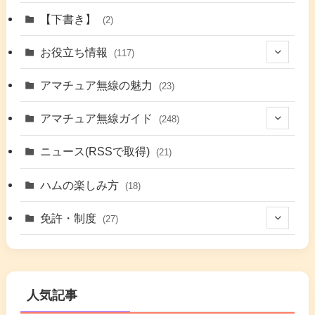
(1)
【下書き】
(2)
(7)
お役立ち情報
(117)
(2)
(48)
アマチュア無線の魅力
(23)
(9)
アマチュア無線ガイド
(248)
(7)
(42)
ニュース(RSSで取得)
(21)
(6)
(5)
(41)
ハムの楽しみ方
(18)
(17)
(26)
(2)
免許・制度
(27)
(6)
(17)
(86)
(2)
(5)
(63)
(7)
(1)
(7)
(2)
人気記事
(16)
(3)
(2)
(4)
(4)