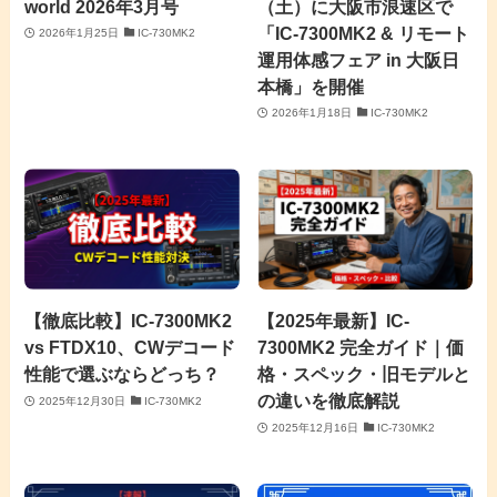
world 2026年3月号
（土）に大阪市浪速区で
「IC-7300MK2 & リモート
2026年1月25日
IC-730MK2
運用体感フェア in 大阪日
本橋」を開催
2026年1月18日
IC-730MK2
【徹底比較】IC-7300MK2
【2025年最新】IC-
vs FTDX10、CWデコード
7300MK2 完全ガイド｜価
性能で選ぶならどっち？
格・スペック・旧モデルと
の違いを徹底解説
2025年12月30日
IC-730MK2
2025年12月16日
IC-730MK2