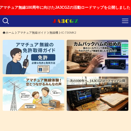
ア無線100周年に向けたJA3CGZの活動ロードマップを公開しました
ホーム
アマチュア無線ガイド
無線機
IC-730MK2