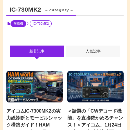
IC-730MK2
– category –
無線機
IC-730MK2
新着記事
人気記事
アイコムIC-7300MK2の実
＜話題の「CWデコード機
力総診断とモービルシャッ
能」を直接確かめるチャン
ク構築ガイド！HAM
ス！＞アイコム、1月24日