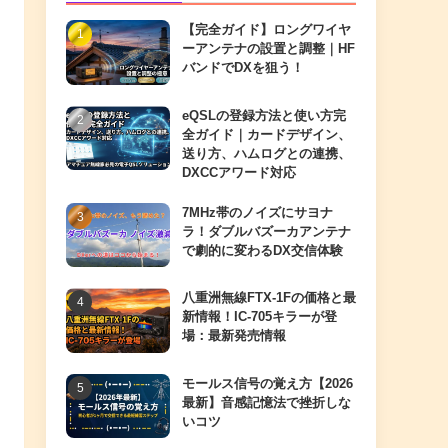
【完全ガイド】ロングワイヤ
ーアンテナの設置と調整｜HF
バンドでDXを狙う！
eQSLの登録方法と使い方完
全ガイド｜カードデザイン、
送り方、ハムログとの連携、
DXCCアワード対応
7MHz帯のノイズにサヨナ
ラ！ダブルバズーカアンテナ
で劇的に変わるDX交信体験
八重洲無線FTX-1Fの価格と最
新情報！IC-705キラーが登
場：最新発売情報
モールス信号の覚え方【2026
最新】音感記憶法で挫折しな
いコツ