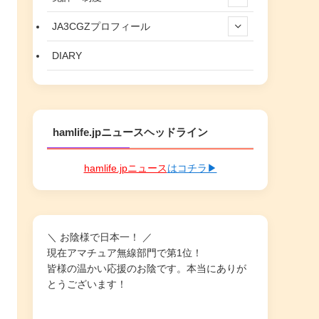
JA3CGZプロフィール
DIARY
hamlife.jpニュースヘッドライン
hamlife.jpニュース
はコチラ▶
＼ お陰様で日本一！ ／
現在アマチュア無線部門で第1位！
皆様の温かい応援のお陰です。本当にありが
とうございます！