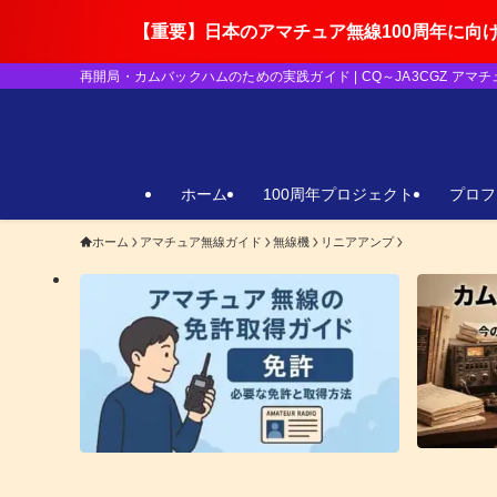
【重要】日本のアマチュア無線100周年に向けたJA3CGZの
再開局・カムバックハムのための実践ガイド | CQ～JA3CGZ アマ
ホーム
100周年プロジェクト
プロフ
ホーム
アマチュア無線ガイド
無線機
リニアアンプ