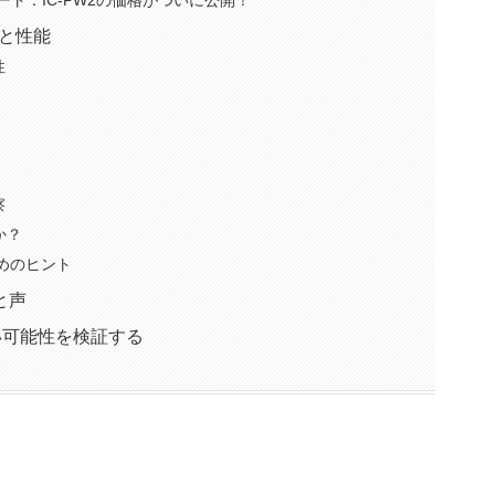
ート：IC-PW2の価格がついに公開！
能と性能
性
察
か？
ためのヒント
と声
しい可能性を検証する