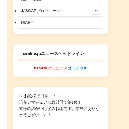
JA3CGZプロフィール
DIARY
hamlife.jpニュースヘッドライン
hamlife.jpニュース
はコチラ▶
＼ お陰様で日本一！ ／
現在アマチュア無線部門で第1位！
皆様の温かい応援のお陰です。本当にありが
とうございます！