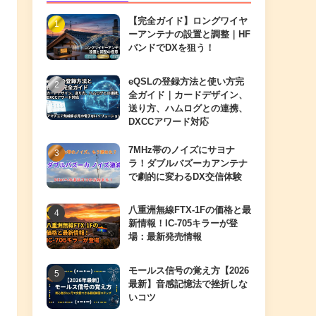
【完全ガイド】ロングワイヤ
ーアンテナの設置と調整｜HF
バンドでDXを狙う！
eQSLの登録方法と使い方完
全ガイド｜カードデザイン、
送り方、ハムログとの連携、
DXCCアワード対応
7MHz帯のノイズにサヨナ
ラ！ダブルバズーカアンテナ
で劇的に変わるDX交信体験
八重洲無線FTX-1Fの価格と最
新情報！IC-705キラーが登
場：最新発売情報
モールス信号の覚え方【2026
最新】音感記憶法で挫折しな
いコツ