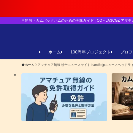
【重要】日本のア
再開局・カムバックハムのための実践ガイド | CQ～JA3CGZ アマ
ホーム
100周年プロジェクト
プロフ
ホーム
アマチュア無線 総合ニュースサイト hamlife.jpニュースヘッドラ