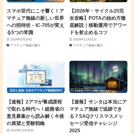
スマホ世代にこそ響く！ア
【2026年・サイクル25完
マチュア無線の新しい世界
全攻略】POTAの始め方徹
への招待状 – IC-705が変え
底解説｜移動運用でアワー
る5つの常識
ドを射止めるコツ
2026年2月24日
2025年12月31日
アマチュア無線の魅力
アマチュア無線の魅力
【速報】2アマが養成課程
【速報】サンタは本当にア
で取れる時代へ！総務省の
マチュア無線で追跡でき
意見募集から読み解く今後
る？SAQクリスマスメッ
の展望と受験戦略
セージ受信チャレンジ
2025
2025年12月28日