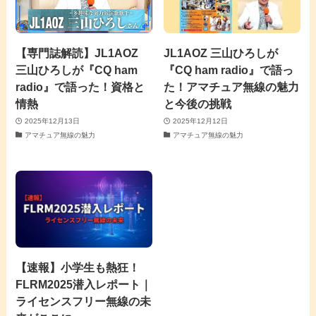
【専門誌解読】JL1AOZ
JL1AOZ 三山ひろしが
三山ひろしが『CQ ham
『CQ ham radio』で語っ
radio』で語った！資格と
た！アマチュア無線の魅力
情熱
と今後の挑戦
2025年12月13日
2025年12月12日
アマチュア無線の魅力
アマチュア無線の魅力
【速報】小学生も熱狂！
FLRM2025潜入レポート｜
ライセンスフリー無線の未