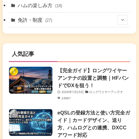
(6)
(5)
(41)
ハムの楽しみ方
(18)
(17)
(26)
(2)
免許・制度
(27)
(6)
(17)
(86)
(2)
(5)
(63)
(7)
(1)
(7)
(2)
人気記事
(16)
(3)
(2)
(4)
(4)
(7)
(4)
(7)
【完全ガイド】ロングワイヤー
(1)
アンテナの設置と調整｜HFバン
(5)
(3)
(6)
ドでDXを狙う！
2026年7月15日
ロングワイヤーアンテナ
(9)
(2)
(20)
14967
(4)
eQSLの登録方法と使い方完全ガ
イド｜カードデザイン、送り
(2)
方、ハムログとの連携、DXCC
アワード対応
(5)