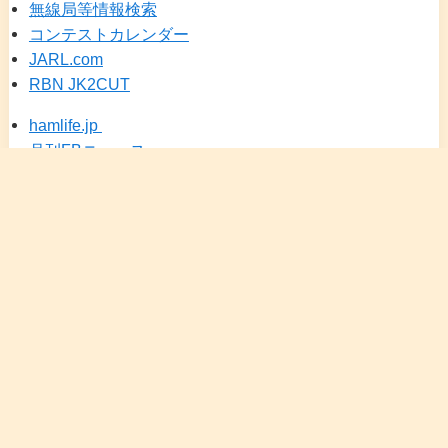
無線局等情報検索
コンテストカレンダー
JARL.com
RBN JK2CUT
hamlife.jp
月刊FBニュース
DXSCAPE（JA25）
メニュー
検索
トップへ
ホーム
カレンダー
にほんブログ村 アマチュア無線
HRDLOG.net
アイコム(Icom Inc.)
KENWOOD 無線通信
YAESU アマチュア無線機
COMET 株式会社 アンテナの総合メーカー
NAGARA
CQオーム
中古無線機本舗