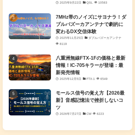
2025年9月22日
QSL
10583
(7)
7MHz帯のノイズにサヨナラ！ダ
(11)
ブルバズーカアンテナで劇的に
変わるDX交信体験
2025年11月25日
ダブルバズーカアンテナ
8119
八重洲無線FTX-1Fの価格と最新
情報！IC-705キラーが登場：最
新発売情報
2025年12月5日
FTX-1
6549
モールス信号の覚え方【2026最
新】音感記憶法で挫折しないコ
ツ
2026年7月27日
CW
6223