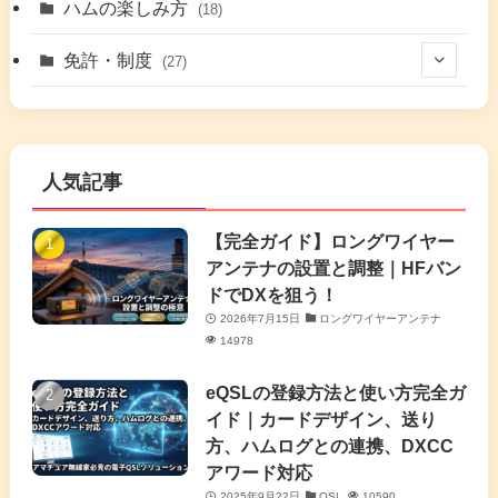
(5)
(41)
ハムの楽しみ方
(18)
(17)
(26)
(2)
免許・制度
(27)
(6)
(17)
(86)
(2)
(5)
(63)
(7)
(1)
(7)
(2)
人気記事
(16)
(3)
(2)
(4)
(4)
(7)
(4)
(7)
【完全ガイド】ロングワイヤー
(1)
アンテナの設置と調整｜HFバン
(5)
(3)
(6)
ドでDXを狙う！
2026年7月15日
ロングワイヤーアンテナ
(9)
(2)
(20)
14978
(4)
eQSLの登録方法と使い方完全ガ
イド｜カードデザイン、送り
(2)
方、ハムログとの連携、DXCC
アワード対応
(5)
2025年9月22日
QSL
10590