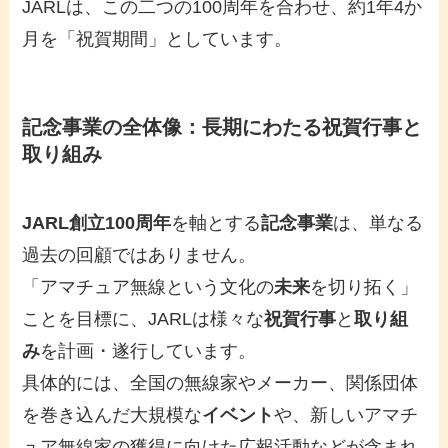
JARLは、この二つの100周年を合わせ、約1年4か
月を「祝賀期間」としています。
記念事業の全体像：長期にわたる祝賀行事と
取り組み
JARL創立100周年
を軸とする
記念事業
は、単なる
過去の回顧ではありません。
「アマチュア無線という文化の
未来
を切り拓く」
ことを目標に、JARLは様々な
祝賀行事
と
取り組
み
を計画・遂行しています。
具体的には、全国の無線家やメーカー、関係団体
を巻き込んだ大規模な
イベント
や、新しいアマチ
ュア無線家の獲得に向けた広報活動などが含まれ