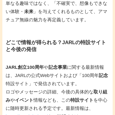
単なる趣味ではなく、「不確実で、想像もできな
い体験・
未来
」を与えてくれるものとして、アマ
チュア無線の魅力を再定義しています。
どこで情報が得られる？JARLの特設サイト
と今後の発信
JARL創立100周年
や
記念事業
に関する最新情報
は、JARLの公式Webサイトおよび「100周年
記念
特設サイト」で発信されています。
ロゴやメッセージの詳細、今後の具体的な
取り組
み
や
イベント
情報なども、この
特設サイト
を中心
に随時更新される予定です。最新情報は、