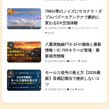
(7)
7MHz帯のノイズにサヨナラ！ダ
(11)
ブルバズーカアンテナで劇的に
変わるDX交信体験
2025年11月25日
ダブルバズーカアンテナ
8125
八重洲無線FTX-1Fの価格と最新
情報！IC-705キラーが登場：最
新発売情報
2025年12月5日
FTX-1
6550
モールス信号の覚え方【2026最
新】音感記憶法で挫折しないコ
ツ
2026年7月27日
CW
6233