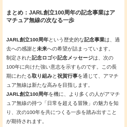
まとめ：JARL創立100周年の記念事業はア
マチュア無線の次なる一歩
JARL創立100周年
という歴史的な
記念事業
は、過
去への感謝と
未来
への希望が詰まっています。
制定された
記念ロゴ
や
記念メッセージ
は、次の
100年に向けた強い意志を示すものです。この長
期にわたる
取り組み
と
祝賀行事
を通じて、アマチ
ュア無線は新たな高みを目指します。
JARL創立100周年
を機に、より多くの人がアマチ
ュア無線の持つ「日常を超える冒険」の魅力を知
り、次の100年を共につくる一歩を踏み出すこと
が期待されます。