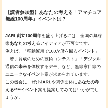
【読者参加型】あなたの考える「アマチュア
無線100周年」イベントは？
JARL創立100周年
を盛り上げるには、全国の無線
家
あなたの考える
アイディアが不可欠です。
例えば、「移動運用で100か所を回る
イベント
」
「若手育成のための技術コンテスト」「デジタル
通信の
未来
を体験するデモ」など、無線家目線の
ユニークな
イベント
案が求められています。
この機会に、ぜひ
JARL
や関係団体に
あなたの考
える****イベント
案を提案してみてはいかがでし
ょうか。