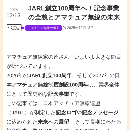
JARL創立100周年へ！記念事業
2025
12/13
の全貌とアマチュア無線の未来
広告
2025年12月13日
アマチュア無線の魅力
アマチュア無線家の皆さん、いよいよ大きな節目
が近づいています。
2026年の
JARL創立100周年
、そして2027年の
日
本アマチュア無線制度創設100周年
は、業界全体
にとって歴史的な
記念事業
です。
この記事では、日本アマチュア無線連盟
（JARL）が制定した
記念ロゴ
や
記念メッセージ
に込められた
未来
への
展望
、そして長期にわたる