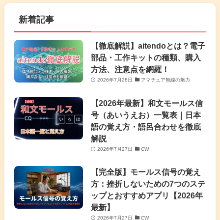
新着記事
【徹底解説】aitendoとは？電子
部品・工作キットの種類、購入
方法、注意点を網羅！
2026年7月28日
アマチュア無線の魅力
【2026年最新】和文モールス信
号（あいうえお）一覧表｜日本
語の覚え方・語呂合わせを徹底
解説
2026年7月27日
CW
【完全版】モールス信号の覚え
方：挫折しないための7つのステ
ップとおすすめアプリ【2026年
最新】
2026年7月27日
CW