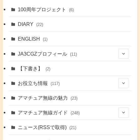
100周年プロジェクト
(6)
DIARY
(22)
ENGLISH
(1)
JA3CGZプロフィール
(11)
(1)
【下書き】
(2)
(7)
お役立ち情報
(117)
(2)
(48)
アマチュア無線の魅力
(23)
(9)
アマチュア無線ガイド
(248)
(7)
(42)
ニュース(RSSで取得)
(21)
(6)