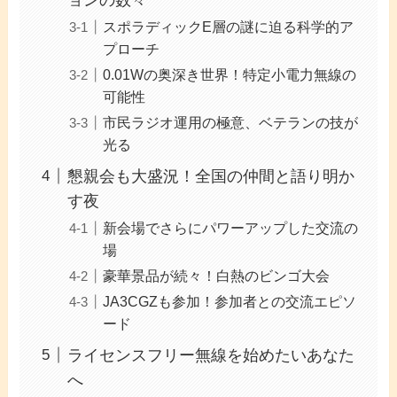
スポラディックE層の謎に迫る科学的ア
プローチ
0.01Wの奥深き世界！特定小電力無線の
可能性
市民ラジオ運用の極意、ベテランの技が
光る
懇親会も大盛況！全国の仲間と語り明か
す夜
新会場でさらにパワーアップした交流の
場
豪華景品が続々！白熱のビンゴ大会
JA3CGZも参加！参加者との交流エピソ
ード
ライセンスフリー無線を始めたいあなた
へ