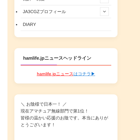
JA3CGZプロフィール
DIARY
hamlife.jpニュースヘッドライン
hamlife.jpニュース
はコチラ▶
＼ お陰様で日本一！ ／
現在アマチュア無線部門で第1位！
皆様の温かい応援のお陰です。本当にありが
とうございます！