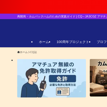
【重要】日本のア
再開局・カムバックハムのための実践ガイド | CQ～JA3CGZ アマ
ホーム
100周年プロジェクト
プロフ
ホーム
CQ誌