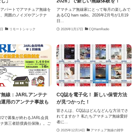
なし」
2026」で新しい無線体験を！
やアパートでアマチュア無線を
アマチュア無線家にとって毎月の楽しみで
ん、周囲のノイズやアンテナ
あるCQ ham radio。2026年2月号が1月19
日...
1日
リモートシャック
2026年1月17日
CQHamRadio
無線：JARLアンテナ
CQ誌を電子化！ 新しい保管方法
動運用のアンテナ事故も
が見つかった！
！
皆さんは、CQ誌はどんなどんな方法でさ
れてますか？ 私たちアマチュア無線愛好
/2で募集が終わるJARL会員
者に...
テナ第三者賠償責任保険』。ご
2025年12月14日
アマチュア無線の雑学