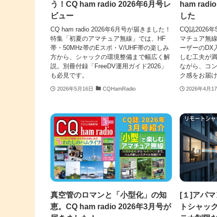
う！CQ ham radio 2026年6月号レ
ham rad
ビュー
した
CQ ham radio 2026年6月号が届きました！
CQ誌202
特集「初夏のアマチュア無線」では、HF
マチュア無線
帯・50MHz帯のEスポ・V/UHF帯の楽しみ
ーザーのDX
方から、シャックの環境整備まで幅広く解
しむ工夫が
説。別冊付録「FreeDV運用ガイド2026」
ながら、コ
も必見です。
ク感をお届
2026年5月16日
CQHamRadio
2026年4月1
真空管のロマンと「小型化」の知
[１]アパ
恵。CQ ham radio 2026年3月号が
トシャッ