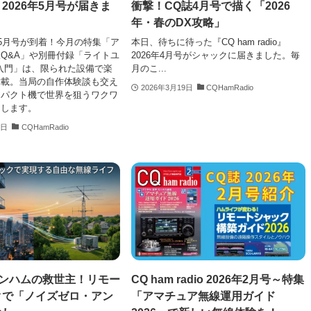
io 2026年5月号が届きま
衝撃！CQ誌4月号で描く「2026
年・春のDX攻略」
6年5月号が到着！今月の特集「ア
本日、待ちに待った『CQ ham radio』
Q&A」や別冊付録「ライトユ
2026年4月号がシャックに届きました。毎
入門」は、限られた設備で楽
月のこ...
満載。当局の自作体験談も交え
2026年3月19日
CQHamRadio
ンパクト機で世界を狙うワクワ
けします。
7日
CQHamRadio
マンハムの救世主！リモー
CQ ham radio 2026年2月号～特集
クで「ノイズゼロ・アン
「アマチュア無線運用ガイド