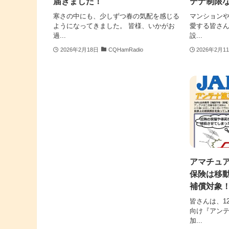
届きました！
テナ制限
寒さの中にも、少しずつ春の気配を感じる
マンション
ようになってきました。 皆様、いかがお
愛する皆さ
過...
設...
2026年2月18日
CQHamRadio
2026年2月1
アマチュア
保険は移
補償対象
皆さんは、12
向け『アン
加...