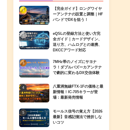
【完全ガイド】ロングワイヤ
ーアンテナの設置と調整｜HF
バンドでDXを狙う！
eQSLの登録方法と使い方完
全ガイド｜カードデザイン、
送り方、ハムログとの連携、
DXCCアワード対応
7MHz帯のノイズにサヨナ
ラ！ダブルバズーカアンテナ
で劇的に変わるDX交信体験
八重洲無線FTX-1Fの価格と最
新情報！IC-705キラーが登
場：最新発売情報
モールス信号の覚え方【2026
最新】音感記憶法で挫折しな
いコツ