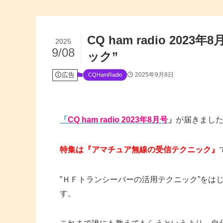
CQ ham radio 2
2025
9/08
ック”
広告
2025年9月8日
CQHamRadio
「
CQ ham radio 2023年8月号
」
が届きまし
特集は『アマチュア無線の受信テクニック』
”ＨＦトランシーバーの活用テクニック”をは
す。