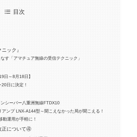
目次
クニック』
こなす「アマチュア無線の受信テクニック」
9日～8月18日】
･20日に決定！
トランシーバー八重洲無線FTDX10
プリアンプ LNX-A144型～聞こえなかった局が聞こえる！
F移動運用が手軽に！
改正について④