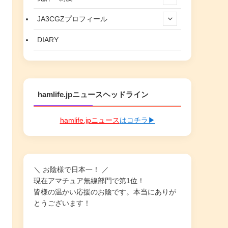
JA3CGZプロフィール
DIARY
hamlife.jpニュースヘッドライン
hamlife.jpニュース
はコチラ▶
＼ お陰様で日本一！ ／
現在アマチュア無線部門で第1位！
皆様の温かい応援のお陰です。本当にありが
とうございます！