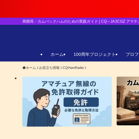
【重要】日本の
再開局・カムバックハムのための実践ガイド | CQ～JA3CGZ アマ
ホーム
100周年プロジェクト
プロフ
ホーム
お役立ち情報
CQHamRadio