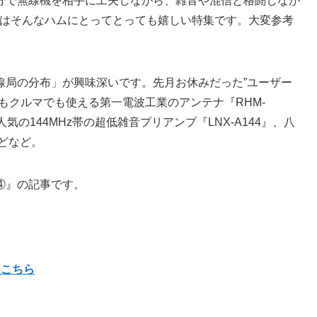
分で無線機を相手に工夫しながら、雑音や混信と格闘しなが
画はそんなハムにとってとっても嬉しい特集です。大変参考
線局の分布」が興味深いです。先月お休みだった”ユーザー
もクルマでも使える第一電波工業のアンテナ『RHM-
の144MHz帯の超低雑音プリアンプ『LNX-A144』、八
などなど。
④』の記事です。
号はこちら