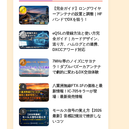
【完全ガイド】ロングワイヤ
ーアンテナの設置と調整｜HF
バンドでDXを狙う！
eQSLの登録方法と使い方完
全ガイド｜カードデザイン、
送り方、ハムログとの連携、
DXCCアワード対応
7MHz帯のノイズにサヨナ
ラ！ダブルバズーカアンテナ
で劇的に変わるDX交信体験
八重洲無線FTX-1Fの価格と最
新情報！IC-705キラーが登
場：最新発売情報
モールス信号の覚え方【2026
最新】音感記憶法で挫折しな
いコツ