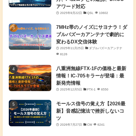
アワード対応
(5)
2025年9月22日
QSL
10602
(7)
7MHz帯のノイズにサヨナラ！ダ
(11)
ブルバズーカアンテナで劇的に
変わるDX交信体験
2025年11月25日
ダブルバズーカアンテナ
8126
八重洲無線FTX-1Fの価格と最新
情報！IC-705キラーが登場：最
新発売情報
2025年12月5日
FTX-1
6550
モールス信号の覚え方【2026最
新】音感記憶法で挫折しないコ
ツ
2026年7月27日
CW
6241