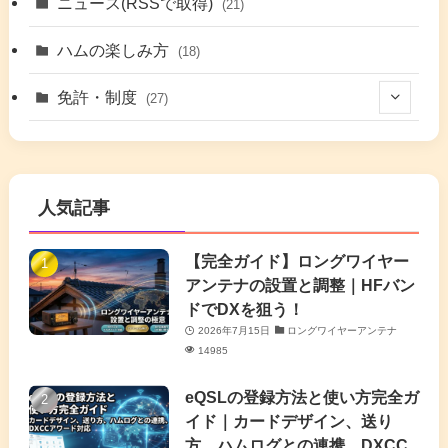
(42)
ニュース(RSSで取得)
(21)
(6)
(5)
(41)
ハムの楽しみ方
(18)
(17)
(26)
(2)
免許・制度
(27)
(6)
(17)
(86)
(2)
(5)
(63)
(7)
(1)
(7)
(2)
人気記事
(16)
(3)
(2)
(4)
(4)
(7)
(4)
(7)
【完全ガイド】ロングワイヤー
(1)
アンテナの設置と調整｜HFバン
(5)
(3)
(6)
ドでDXを狙う！
2026年7月15日
ロングワイヤーアンテナ
(9)
(2)
(20)
14985
(4)
eQSLの登録方法と使い方完全ガ
イド｜カードデザイン、送り
(2)
方、ハムログとの連携、DXCC