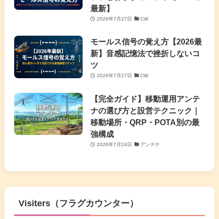
最新】
2026年7月27日
CW
モールス信号の覚え方【2026最
新】音感記憶法で挫折しないコ
ツ
2026年7月27日
CW
【完全ガイド】移動運用アンテ
ナの選び方と設営テクニック｜
移動場所・QRP・POTA別の最
強構成
2026年7月24日
アンテナ
Visiters（フラグカウンター）