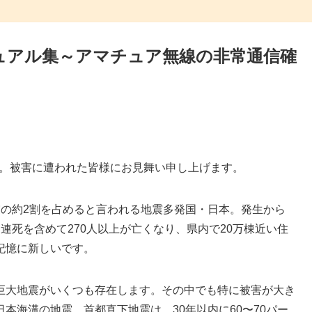
ュアル集～アマチュア無線の非常通信確
した。被害に遭われた皆様にお見舞い申し上げます。
震の約2割を占めると言われる地震多発国・日本。発生から
連死を含めて270人以上が亡くなり、県内で20万棟近い住
記憶に新しいです。
巨大地震がいくつも存在します。その中でも特に被害が大き
本海溝の地震、首都直下地震は、30年以内に60〜70パー