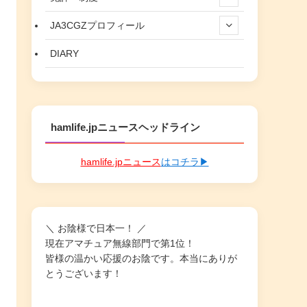
JA3CGZプロフィール
DIARY
hamlife.jpニュースヘッドライン
hamlife.jpニュース
はコチラ▶
＼ お陰様で日本一！ ／
現在アマチュア無線部門で第1位！
皆様の温かい応援のお陰です。本当にありが
とうございます！