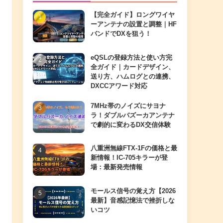
【完全ガイド】ロングワイヤ
ーアンテナの設置と調整｜HF
バンドでDXを狙う！
eQSLの登録方法と使い方完
全ガイド｜カードデザイン、
送り方、ハムログとの連携、
DXCCアワード対応
7MHz帯のノイズにサヨナ
ラ！ダブルバズーカアンテナ
で劇的に変わるDX交信体験
八重洲無線FTX-1Fの価格と最
新情報！IC-705キラーが登
場：最新発売情報
モールス信号の覚え方【2026
最新】音感記憶法で挫折しな
いコツ