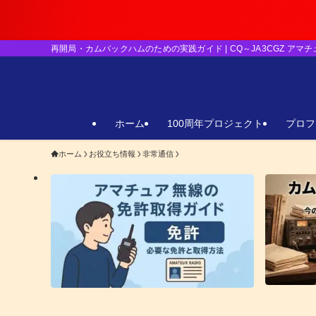
【重要】日本のア
再開局・カムバックハムのための実践ガイド | CQ～JA3CGZ アマ
ホーム
100周年プロジェクト
プロフ
ホーム
お役立ち情報
非常通信