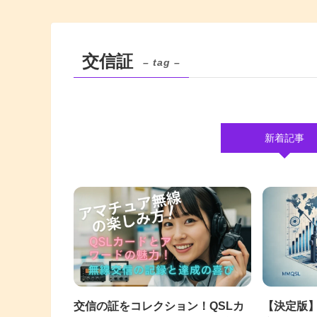
交信証
– tag –
新着記事
交信の証をコレクション！QSLカ
【決定版】