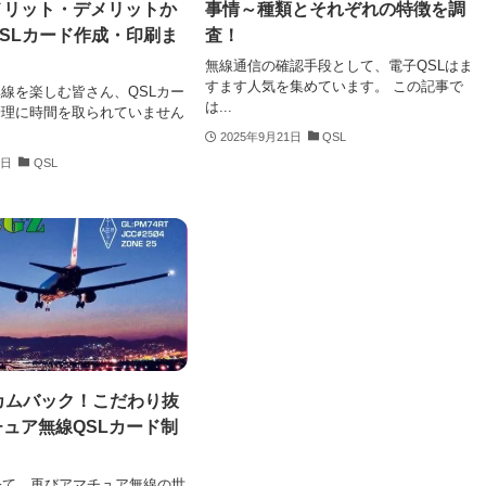
メリット・デメリットか
事情～種類とそれぞれの特徴を調
SLカード作成・印刷ま
査！
無線通信の確認手段として、電子QSLはま
すます人気を集めています。 この記事で
線を楽しむ皆さん、QSLカー
は...
管理に時間を取られていません
2025年9月21日
QSL
2日
QSL
カムバック！こだわり抜
ュア無線QSLカード制
経て、再びアマチュア無線の世