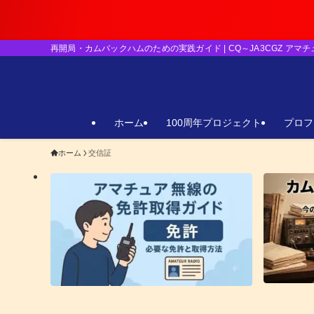
【重要】
再開局・カムバックハムのための実践ガイド | CQ～JA3CGZ アマ
ホーム
100周年プロジェクト
プロフ
ホーム
交信証