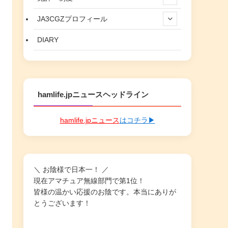
JA3CGZプロフィール
DIARY
hamlife.jpニュースヘッドライン
hamlife.jpニュース
はコチラ▶
＼ お陰様で日本一！ ／
現在アマチュア無線部門で第1位！
皆様の温かい応援のお陰です。本当にありが
とうございます！