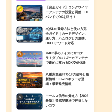
【完全ガイド】ロングワイヤ
ーアンテナの設置と調整｜HF
バンドでDXを狙う！
eQSLの登録方法と使い方完
全ガイド｜カードデザイン、
送り方、ハムログとの連携、
DXCCアワード対応
7MHz帯のノイズにサヨナ
ラ！ダブルバズーカアンテナ
で劇的に変わるDX交信体験
八重洲無線FTX-1Fの価格と最
新情報！IC-705キラーが登
場：最新発売情報
モールス信号の覚え方【2026
最新】音感記憶法で挫折しな
いコツ