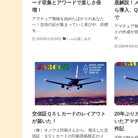
ード収集とアワードで楽しさ倍
底解説！
増！
ら導入、Q
で
アマチュア無線を始めたばかりのあなた
へ！交信の証が集まっていく喜びや、目標
アマチュア無
を...
ドの作成や
か...
2025年11月24日
ハムの楽しみ方
2025年9月2
交信証ＱＳＬカードのレイアウト
20年ぶり
が届いた！
いたアマチ
作記
（株）オノウエ印刷さんから、発注した交
信証・ＱＳＬカードの印刷原稿校正がメ
20年の時を