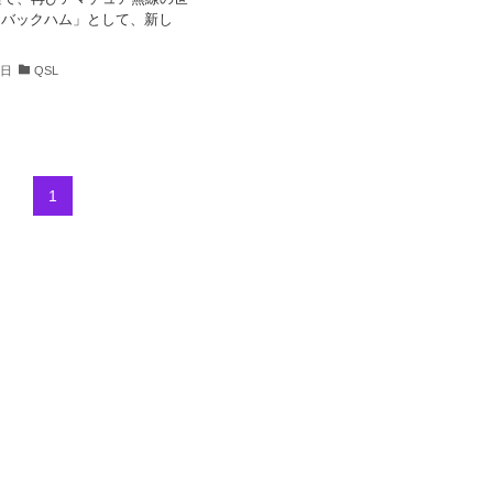
ムバックハム」として、新し
1日
QSL
1