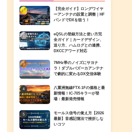
【完全ガイド】ロングワイヤ
ーアンテナの設置と調整｜HF
バンドでDXを狙う！
eQSLの登録方法と使い方完
全ガイド｜カードデザイン、
送り方、ハムログとの連携、
DXCCアワード対応
7MHz帯のノイズにサヨナ
ラ！ダブルバズーカアンテナ
で劇的に変わるDX交信体験
八重洲無線FTX-1Fの価格と最
新情報！IC-705キラーが登
場：最新発売情報
モールス信号の覚え方【2026
最新】音感記憶法で挫折しな
いコツ