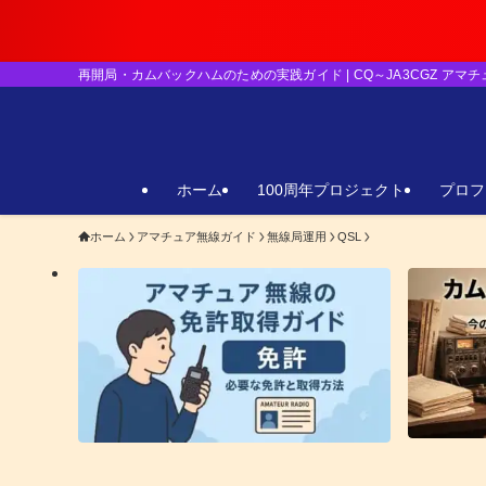
【重要】日本の
再開局・カムバックハムのための実践ガイド | CQ～JA3CGZ アマ
ホーム
100周年プロジェクト
プロフ
ホーム
アマチュア無線ガイド
無線局運用
QSL