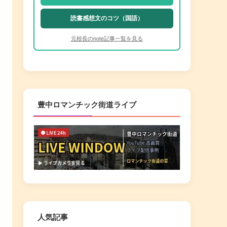
読書感想文のコツ（国語）
元校長のnote記事一覧を見る
豊中ロマンチック街道ライブ
人気記事