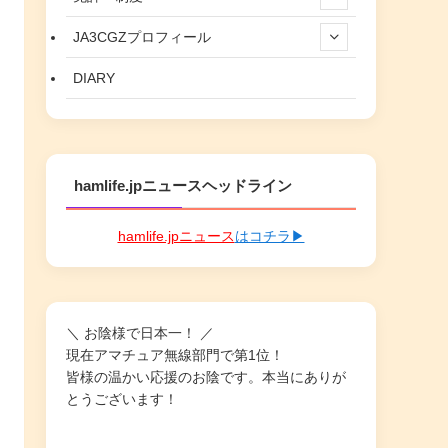
JA3CGZプロフィール
DIARY
hamlife.jpニュースヘッドライン
hamlife.jpニュース
はコチラ▶
＼ お陰様で日本一！ ／
現在アマチュア無線部門で第1位！
皆様の温かい応援のお陰です。本当にありが
とうございます！