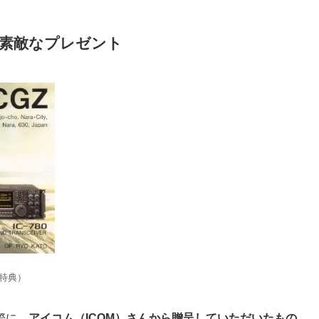
の素敵なプレゼント
入特典）
際に、
アイコム（ICOM）さんから贈呈していただいたもの