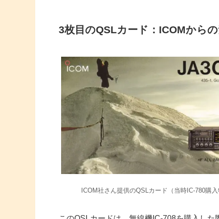
3枚目のQSLカード：ICOMから
ICOM社さん提供のQSLカード（当時IC-780購
このQSLカードは、無線機IC-708を購入した