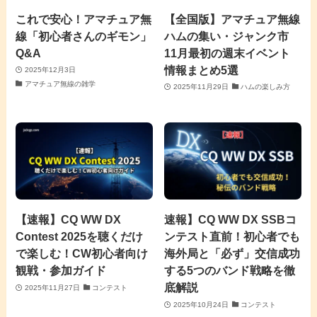
これで安心！アマチュア無
【全国版】アマチュア無線
線「初心者さんのギモン」
ハムの集い・ジャンク市
Q&A
11月最初の週末イベント
情報まとめ5選
2025年12月3日
アマチュア無線の雑学
2025年11月29日
ハムの楽しみ方
【速報】CQ WW DX
速報】CQ WW DX SSBコ
Contest 2025を聴くだけ
ンテスト直前！初心者でも
で楽しむ！CW初心者向け
海外局と「必ず」交信成功
観戦・参加ガイド
する5つのバンド戦略を徹
底解説
2025年11月27日
コンテスト
2025年10月24日
コンテスト