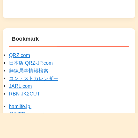
Bookmark
QRZ.com
日本版 QRZ-JP.com
無線局等情報検索
コンテストカレンダー
JARL.com
RBN JK2CUT
hamlife.jp
月刊FBニュース
DXSCAPE（JA25）
メニュー
検索
トップへ
ホーム
カレンダー
にほんブログ村 アマチュア無線