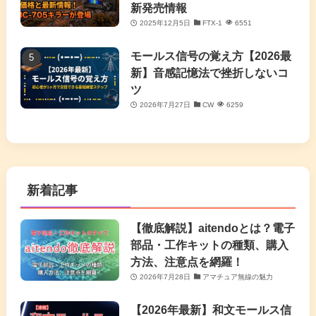
新発売情報
2025年12月5日
FTX-1
6551
モールス信号の覚え方【2026最
新】音感記憶法で挫折しないコ
ツ
2026年7月27日
CW
6259
新着記事
【徹底解説】aitendoとは？電子
部品・工作キットの種類、購入
方法、注意点を網羅！
2026年7月28日
アマチュア無線の魅力
【2026年最新】和文モールス信