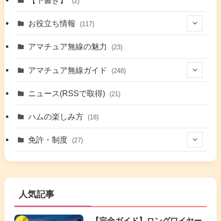
【下書き】
(2)
(7)
お役立ち情報
(117)
(2)
(48)
アマチュア無線の魅力
(23)
(9)
アマチュア無線ガイド
(248)
(7)
(42)
ニュース(RSSで取得)
(21)
(6)
(5)
(41)
ハムの楽しみ方
(18)
(17)
(26)
(2)
免許・制度
(27)
(6)
(17)
(86)
(2)
(5)
(63)
(7)
(1)
(7)
(2)
人気記事
(16)
(3)
(2)
(4)
(4)
(7)
(4)
(7)
【完全ガイド】ロングワイヤー