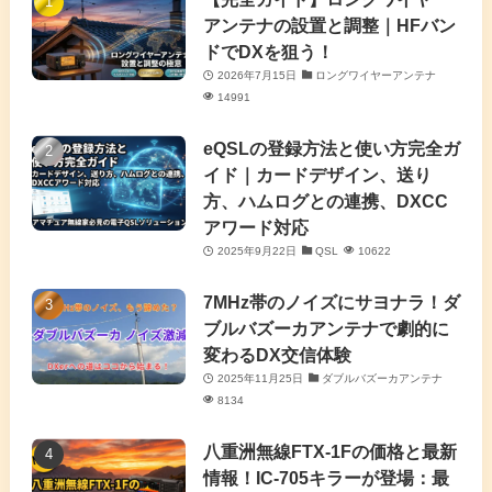
(1)
アンテナの設置と調整｜HFバン
(5)
(3)
(6)
ドでDXを狙う！
2026年7月15日
ロングワイヤーアンテナ
(9)
(2)
(20)
14991
(4)
eQSLの登録方法と使い方完全ガ
イド｜カードデザイン、送り
(2)
方、ハムログとの連携、DXCC
アワード対応
(5)
2025年9月22日
QSL
10622
(7)
7MHz帯のノイズにサヨナラ！ダ
(11)
ブルバズーカアンテナで劇的に
変わるDX交信体験
2025年11月25日
ダブルバズーカアンテナ
8134
八重洲無線FTX-1Fの価格と最新
情報！IC-705キラーが登場：最