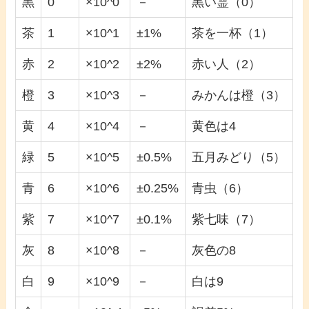
黒
0
×10^0
－
黒い霊（0）
茶
1
×10^1
±1%
茶を一杯（1）
赤
2
×10^2
±2%
赤い人（2）
橙
3
×10^3
－
みかんは橙（3）
黄
4
×10^4
－
黄色は4
緑
5
×10^5
±0.5%
五月みどり（5）
青
6
×10^6
±0.25%
青虫（6）
紫
7
×10^7
±0.1%
紫七味（7）
灰
8
×10^8
－
灰色の8
白
9
×10^9
－
白は9