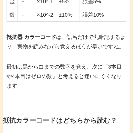
金
－
×10^-1
±5%
誤差5%
銀
－
×10^-2
±10%
誤差10%
抵抗器 カラーコード
は、語呂だけで丸暗記するよ
り、実物を読みながら覚えるほうが早いですね。
最初は黒から白までの数字を覚え、次に「3本目
や4本目はゼロの数」と考えると迷いにくくなり
ます。
抵抗カラーコードはどちらから読む？