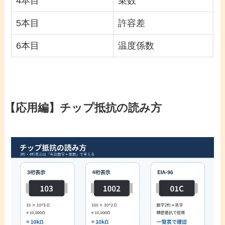
4本目
乗数
5本目
許容差
6本目
温度係数
【応用編】チップ抵抗の読み方