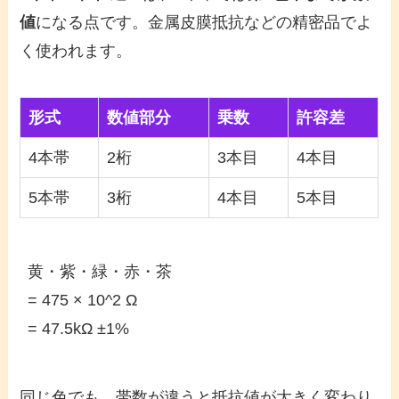
値
になる点です。金属皮膜抵抗などの精密品でよ
く使われます。
形式
数値部分
乗数
許容差
4本帯
2桁
3本目
4本目
5本帯
3桁
4本目
5本目
黄・紫・緑・赤・茶

= 475 × 10^2 Ω

= 47.5kΩ ±1%
同じ色でも、帯数が違うと抵抗値が大きく変わり