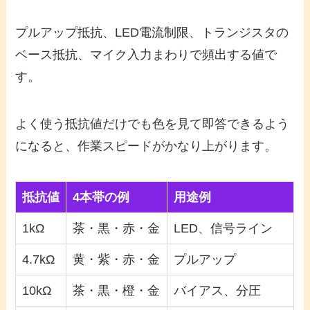
プルアップ抵抗、LED電流制限、トランジスタの
ベース抵抗、マイク入力まわりで頻出する値で
す。
よく使う抵抗値だけでも色を見て即答できるよう
になると、作業スピードがかなり上がります。
抵抗値
4本帯の例
用途例
1kΩ
茶・黒・赤・金
LED、信号ライン
4.7kΩ
黄・紫・赤・金
プルアップ
10kΩ
茶・黒・橙・金
バイアス、分圧