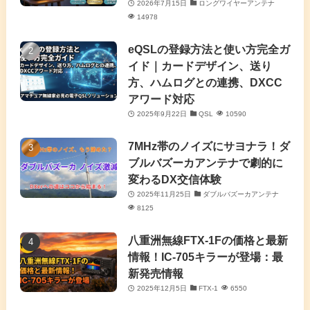
2026年7月15日
ロングワイヤーアンテナ
(9)
(2)
(20)
14978
(4)
eQSLの登録方法と使い方完全ガ
イド｜カードデザイン、送り
(2)
方、ハムログとの連携、DXCC
アワード対応
(5)
2025年9月22日
QSL
10590
(7)
7MHz帯のノイズにサヨナラ！ダ
(11)
ブルバズーカアンテナで劇的に
変わるDX交信体験
2025年11月25日
ダブルバズーカアンテナ
8125
八重洲無線FTX-1Fの価格と最新
情報！IC-705キラーが登場：最
新発売情報
2025年12月5日
FTX-1
6550