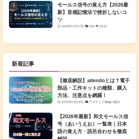
モールス信号の覚え方【2026最
新】音感記憶法で挫折しないコ
ツ
2026年7月27日
CW
6233
新着記事
【徹底解説】aitendoとは？電子
部品・工作キットの種類、購入
方法、注意点を網羅！
2026年7月28日
アマチュア無線の魅力
【2026年最新】和文モールス信
号（あいうえお）一覧表｜日本
語の覚え方・語呂合わせを徹底
解説