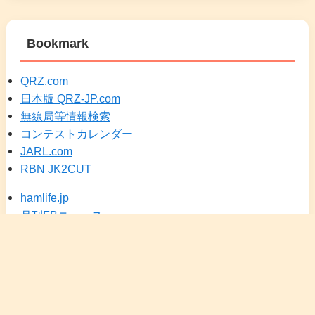
Bookmark
QRZ.com
日本版 QRZ-JP.com
無線局等情報検索
コンテストカレンダー
JARL.com
RBN JK2CUT
hamlife.jp
月刊FBニュース
DXSCAPE（JA25）
メニュー
検索
トップへ
ホーム
カレンダー
にほんブログ村 アマチュア無線
HRDLOG.net
アイコム(Icom Inc.)
KENWOOD 無線通信