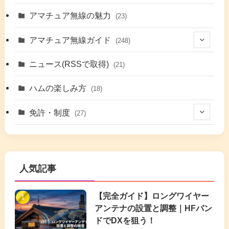
(2)
(48)
アマチュア無線の魅力
(23)
(9)
アマチュア無線ガイド
(248)
(7)
(42)
ニュース(RSSで取得)
(21)
(6)
(5)
(41)
ハムの楽しみ方
(18)
(17)
(26)
(2)
免許・制度
(27)
(6)
(17)
(86)
(2)
(5)
(63)
(7)
(1)
(7)
(2)
人気記事
(16)
(3)
(2)
(4)
(4)
(7)
(4)
(7)
【完全ガイド】ロングワイヤー
(1)
アンテナの設置と調整｜HFバン
(5)
(3)
(6)
ドでDXを狙う！