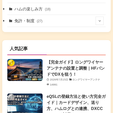
(6)
(5)
(41)
ハムの楽しみ方
(18)
(17)
(26)
(2)
免許・制度
(27)
(6)
(17)
(86)
(2)
(5)
(63)
(7)
(1)
(7)
(2)
人気記事
(16)
(3)
(2)
(4)
(4)
(7)
(4)
(7)
【完全ガイド】ロングワイヤー
(1)
アンテナの設置と調整｜HFバン
(5)
(3)
(6)
ドでDXを狙う！
2026年7月15日
ロングワイヤーアンテナ
(9)
(2)
(20)
14991
(4)
eQSLの登録方法と使い方完全ガ
イド｜カードデザイン、送り
(2)
方、ハムログとの連携、DXCC