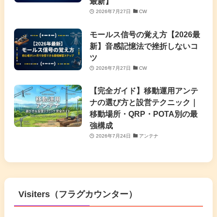
最新】
2026年7月27日
CW
モールス信号の覚え方【2026最
新】音感記憶法で挫折しないコ
ツ
2026年7月27日
CW
【完全ガイド】移動運用アンテ
ナの選び方と設営テクニック｜
移動場所・QRP・POTA別の最
強構成
2026年7月24日
アンテナ
Visiters（フラグカウンター）