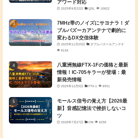
アワード対応
(5)
2025年9月22日
QSL
10622
(7)
7MHz帯のノイズにサヨナラ！ダ
(11)
ブルバズーカアンテナで劇的に
変わるDX交信体験
2025年11月25日
ダブルバズーカアンテナ
8134
八重洲無線FTX-1Fの価格と最新
情報！IC-705キラーが登場：最
新発売情報
2025年12月5日
FTX-1
6551
モールス信号の覚え方【2026最
新】音感記憶法で挫折しないコ
ツ
2026年7月27日
CW
6259