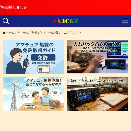
【重要】日本の
ホーム
アマチュア無線ガイド
無線機
リニアアンプ