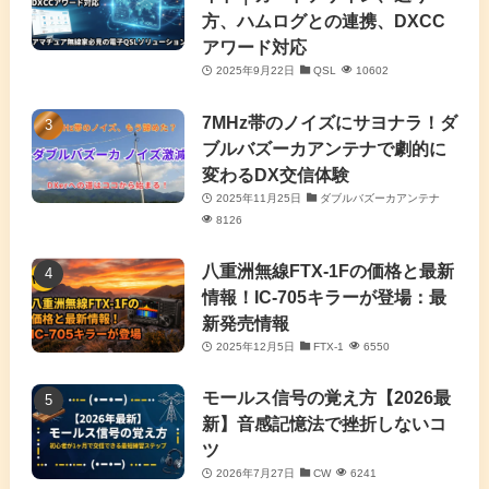
(2)
方、ハムログとの連携、DXCC
アワード対応
(5)
2025年9月22日
QSL
10602
(7)
7MHz帯のノイズにサヨナラ！ダ
(11)
ブルバズーカアンテナで劇的に
変わるDX交信体験
2025年11月25日
ダブルバズーカアンテナ
8126
八重洲無線FTX-1Fの価格と最新
情報！IC-705キラーが登場：最
新発売情報
2025年12月5日
FTX-1
6550
モールス信号の覚え方【2026最
新】音感記憶法で挫折しないコ
ツ
2026年7月27日
CW
6241