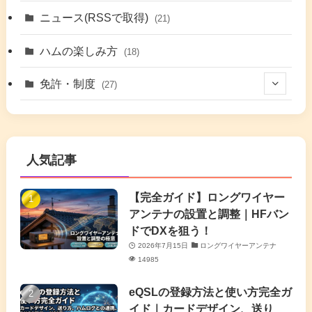
(7)
(42)
ニュース(RSSで取得)
(21)
(6)
(5)
(41)
ハムの楽しみ方
(18)
(17)
(26)
(2)
免許・制度
(27)
(6)
(17)
(86)
(2)
(5)
(63)
(7)
(1)
(7)
(2)
人気記事
(16)
(3)
(2)
(4)
(4)
(7)
(4)
(7)
【完全ガイド】ロングワイヤー
(1)
アンテナの設置と調整｜HFバン
(5)
(3)
(6)
ドでDXを狙う！
2026年7月15日
ロングワイヤーアンテナ
(9)
(2)
(20)
14985
(4)
eQSLの登録方法と使い方完全ガ
イド｜カードデザイン、送り