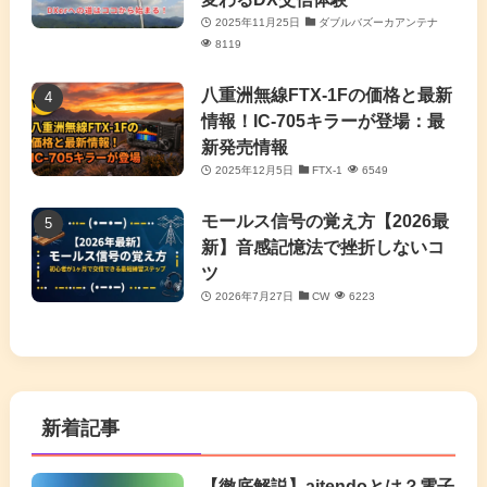
2025年11月25日
ダブルバズーカアンテナ
8119
八重洲無線FTX-1Fの価格と最新
情報！IC-705キラーが登場：最
新発売情報
2025年12月5日
FTX-1
6549
モールス信号の覚え方【2026最
新】音感記憶法で挫折しないコ
ツ
2026年7月27日
CW
6223
新着記事
【徹底解説】aitendoとは？電子