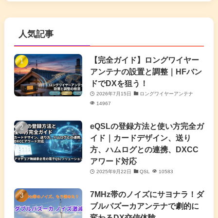
(5)
(63)
(7)
(1)
(7)
(2)
人気記事
(16)
(3)
(2)
(4)
(4)
(7)
(4)
(7)
【完全ガイド】ロングワイヤー
(1)
アンテナの設置と調整｜HFバン
(5)
(3)
(6)
ドでDXを狙う！
2026年7月15日
ロングワイヤーアンテナ
(9)
(2)
(20)
14967
(4)
eQSLの登録方法と使い方完全ガ
イド｜カードデザイン、送り
(2)
方、ハムログとの連携、DXCC
アワード対応
(5)
2025年9月22日
QSL
10583
(7)
7MHz帯のノイズにサヨナラ！ダ
(11)
ブルバズーカアンテナで劇的に
変わるDX交信体験