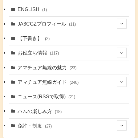
ENGLISH
(1)
JA3CGZプロフィール
(11)
(1)
【下書き】
(2)
(7)
お役立ち情報
(117)
(2)
(48)
アマチュア無線の魅力
(23)
(9)
アマチュア無線ガイド
(248)
(7)
(42)
ニュース(RSSで取得)
(21)
(6)
(5)
(41)
ハムの楽しみ方
(18)
(17)
(26)
(2)
免許・制度
(27)
(6)
(17)
(86)
(2)