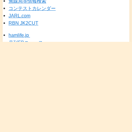
無線局等情報検索
コンテストカレンダー
JARL.com
RBN JK2CUT
hamlife.jp
月刊FBニュース
DXSCAPE（JA25）
メニュー
検索
トップへ
ホーム
カレンダー
にほんブログ村 アマチュア無線
HRDLOG.net
アイコム(Icom Inc.)
KENWOOD 無線通信
YAESU アマチュア無線機
COMET 株式会社 アンテナの総合メーカー
NAGARA
CQオーム
中古無線機本舗