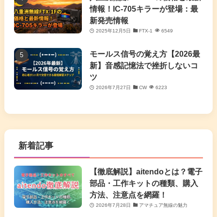
情報！IC-705キラーが登場：最
新発売情報
2025年12月5日
FTX-1
6549
モールス信号の覚え方【2026最
新】音感記憶法で挫折しないコ
ツ
2026年7月27日
CW
6223
新着記事
【徹底解説】aitendoとは？電子
部品・工作キットの種類、購入
方法、注意点を網羅！
2026年7月28日
アマチュア無線の魅力