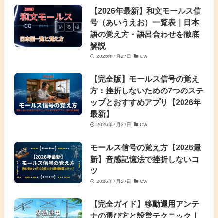
【2026年最新】和文モールス信
号（あいうえお）一覧表｜日本
語の覚え方・語呂合わせを徹底
解説
2026年7月27日
CW
【完全版】モールス信号の覚え
方：挫折しないための7つのステ
ップとおすすめアプリ【2026年
最新】
2026年7月27日
CW
モールス信号の覚え方【2026最
新】音感記憶法で挫折しないコ
ツ
2026年7月27日
CW
【完全ガイド】移動運用アンテ
ナの選び方と設営テクニック｜