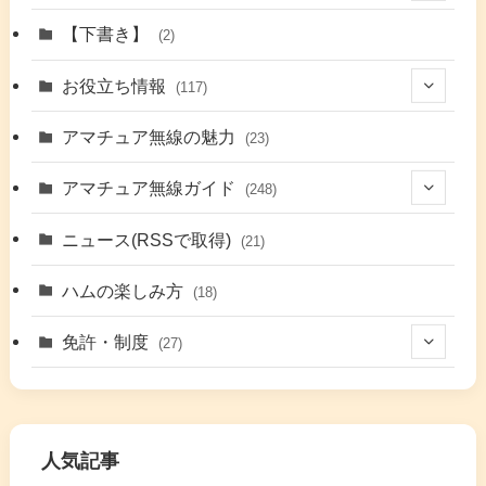
(1)
【下書き】
(2)
(7)
お役立ち情報
(117)
(2)
(48)
アマチュア無線の魅力
(23)
(9)
アマチュア無線ガイド
(248)
(7)
(42)
ニュース(RSSで取得)
(21)
(6)
(5)
(41)
ハムの楽しみ方
(18)
(17)
(26)
(2)
免許・制度
(27)
(6)
(17)
(86)
(2)
(5)
(63)
(7)
(1)
(7)
(2)
人気記事
(16)
(3)
(2)
(4)
(4)