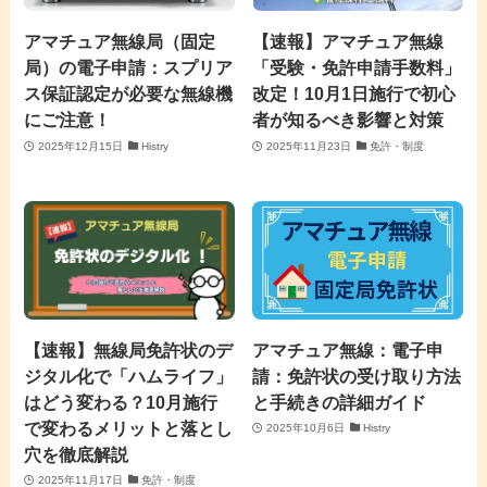
アマチュア無線局（固定
【速報】アマチュア無線
局）の電子申請：スプリア
「受験・免許申請手数料」
ス保証認定が必要な無線機
改定！10月1日施行で初心
にご注意！
者が知るべき影響と対策
2025年12月15日
Histry
2025年11月23日
免許・制度
【速報】無線局免許状のデ
アマチュア無線：電子申
ジタル化で「ハムライフ」
請：免許状の受け取り方法
はどう変わる？10月施行
と手続きの詳細ガイド
で変わるメリットと落とし
2025年10月6日
Histry
穴を徹底解説
2025年11月17日
免許・制度