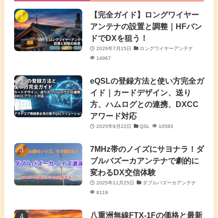
(7)
(4)
(7)
【完全ガイド】ロングワイヤー
(1)
アンテナの設置と調整｜HFバン
(5)
(3)
(6)
ドでDXを狙う！
2026年7月15日
ロングワイヤーアンテナ
(9)
(2)
(20)
14967
(4)
eQSLの登録方法と使い方完全ガ
イド｜カードデザイン、送り
(2)
方、ハムログとの連携、DXCC
アワード対応
(5)
2025年9月22日
QSL
10583
(7)
7MHz帯のノイズにサヨナラ！ダ
(11)
ブルバズーカアンテナで劇的に
変わるDX交信体験
2025年11月25日
ダブルバズーカアンテナ
8119
八重洲無線FTX-1Fの価格と最新