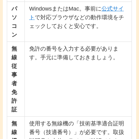
パ
WindowsまたはMac。事前に
公式サイ
ソ
ト
で対応ブラウザなどの動作環境をチ
コ
ェックしておくと安心です。
ン
無
免許の番号を入力する必要がありま
線
す。手元に準備しておきましょう。
従
事
者
免
許
証
無
使用する無線機の「技術基準適合証明
線
番号（技適番号）」が必要です。取扱