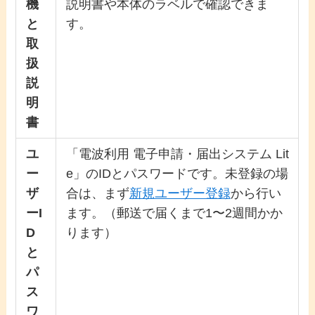
機
説明書や本体のラベルで確認できま
と
す。
取
扱
説
明
書
ユ
「電波利用 電子申請・届出システム Lit
ー
e」のIDとパスワードです。未登録の場
ザ
合は、まず
新規ユーザー登録
から行い
ーI
ます。（郵送で届くまで1〜2週間かか
D
ります）
と
パ
ス
ワ