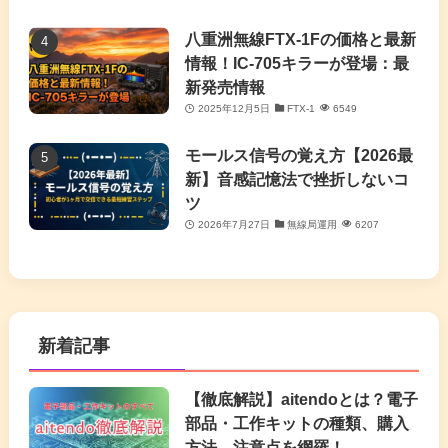
八重洲無線FTX-1Fの価格と最新
情報！IC-705キラーが登場：最
新発売情報
2025年12月5日
FTX-1
6549
モールス信号の覚え方【2026最
新】音感記憶法で挫折しないコ
ツ
2026年7月27日
無線局運用
6207
新着記事
【徹底解説】aitendoとは？電子
部品・工作キットの種類、購入
方法、注意点を網羅！