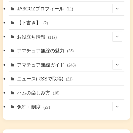
JA3CGZプロフィール
(11)
(1)
【下書き】
(2)
(7)
お役立ち情報
(117)
(2)
(48)
アマチュア無線の魅力
(23)
(9)
アマチュア無線ガイド
(248)
(7)
(42)
ニュース(RSSで取得)
(21)
(6)
(5)
(41)
ハムの楽しみ方
(18)
(17)
(26)
(2)
免許・制度
(27)
(6)
(17)
(86)
(2)
(5)
(63)
(7)
(1)
(7)
(2)