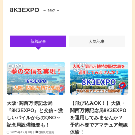
8K3EXPO
– tag –
新着記事
人気記事
大阪･関西万博記念局
【飛び込みOK！】大阪・
『8K3EXPO』と交信～激
関西万博記念局8K3EXPO
しいパイルからのQSO～
を運用してみませんか？
記念局設備概要も！
予約不要でアマチュア無線
体験！
2025年12月10日
無線局運用