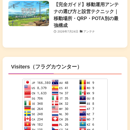
【完全ガイド】移動運用アンテ
ナの選び方と設営テクニック｜
移動場所・QRP・POTA別の最
強構成
2026年7月24日
アンテナ
Visiters（フラグカウンター）