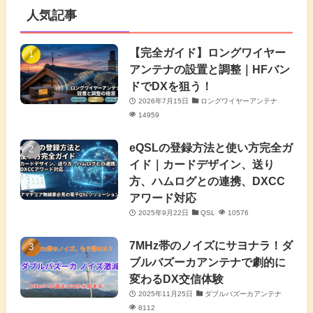
人気記事
(16)
(3)
(2)
(4)
(4)
(7)
(4)
(7)
【完全ガイド】ロングワイヤー
(1)
アンテナの設置と調整｜HFバン
(5)
(3)
(6)
ドでDXを狙う！
2026年7月15日
ロングワイヤーアンテナ
(9)
(2)
(20)
14959
(4)
eQSLの登録方法と使い方完全ガ
イド｜カードデザイン、送り
(2)
方、ハムログとの連携、DXCC
アワード対応
(5)
2025年9月22日
QSL
10576
(7)
7MHz帯のノイズにサヨナラ！ダ
(11)
ブルバズーカアンテナで劇的に
変わるDX交信体験
2025年11月25日
ダブルバズーカアンテナ
8112