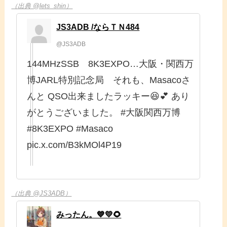
（出典 @lets_shin）
JS3ADB /ならＴＮ484
@JS3ADB
144MHzSSB 8K3EXPO…大阪・関西万
博JARL特別記念局 それも、Masacoさ
んと QSO出来ましたラッキー😆💕 あり
がとうございました。 #大阪関西万博
#8K3EXPO #Masaco
pic.x.com/B3kMOl4P19
（出典 @JS3ADB）
みったん。💙💛🌻