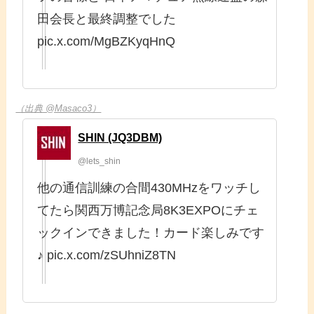
田会長と最終調整でした
pic.x.com/MgBZKyqHnQ
（出典 @Masaco3）
SHIN (JQ3DBM)
@lets_shin
他の通信訓練の合間430MHzをワッチし
てたら関西万博記念局8K3EXPOにチェ
ックインできました！カード楽しみです
♪ pic.x.com/zSUhniZ8TN