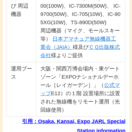
び 周辺
00(100W)、IC-7300M(50W)、 IC-
機器
9700(50W)、IC-705(10W)、IC-90
5XG(10W)、TS-890D(50W)
周辺機器（マイク、モールスキー
等）
日本アマチュア無線機器工
業会（JAIA）
様及び
ＣＱ出版株式
会社
様よりご提供
運用ブー
大阪・関西万博会場内・東ゲート
ス
ゾーン「EXPOナショナルデーホ
ール［レイガーデン］」（
公式マ
ップ
E12）の１階 設置場所に設置
された無線機をリモート運用（光
回線使用）
引用：Osaka, Kansai, Expo JARL Special
Station information