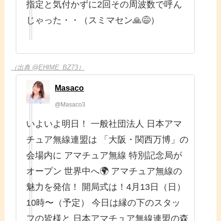
指定と気付かずに2回その周波数で呼ん
じゃった・・（スミマセン🙏😅）
（出典 @EHIME_BZ73）
Masaco
@Masaco3
いよいよ明日！ 一般社団法人 日本アマ
チュア無線連盟は 「大阪・関西万博」の
会場内に アマチュア無線 特別記念局が
オープン 世界中へ🌍️ アマチュア無線の
魅力を発信！ 開局式は！4月13日（日）
10時〜（予定） 今日は縁の下のスタッ
フの皆様と 日本アマチュア無線連盟の森