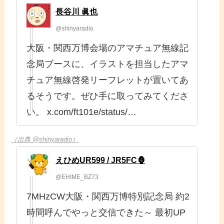
長谷川 眞也
@shinyaradio
大阪・関西万博会場のアマチュア無線記
念局ブースに、イラストを担当したアマ
チュア無線啓発リーフレットが置いてあ
るそうです。ぜひ手に取ってみてくださ
い。 x.com/ft101e/status/…
（出典 @shinyaradio）
えひめUR599 / JR5FC🦍
@EHIME_BZ73
7MHzCW大阪・関西万博特別記念局 約2
時間呼んでやっと交信できた～ 最初UP