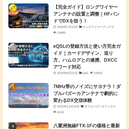
(7)
(4)
(7)
【完全ガイド】ロングワイヤー
(1)
アンテナの設置と調整｜HFバン
(5)
(3)
(6)
ドでDXを狙う！
2026年7月15日
ロングワイヤーアンテナ
(9)
(2)
(20)
14985
(4)
eQSLの登録方法と使い方完全ガ
イド｜カードデザイン、送り
(2)
方、ハムログとの連携、DXCC
アワード対応
(5)
2025年9月22日
QSL
10602
(7)
7MHz帯のノイズにサヨナラ！ダ
(11)
ブルバズーカアンテナで劇的に
変わるDX交信体験
2025年11月25日
ダブルバズーカアンテナ
8126
八重洲無線FTX-1Fの価格と最新