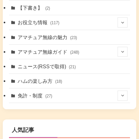
(1)
【下書き】
(2)
(7)
お役立ち情報
(117)
(2)
(48)
アマチュア無線の魅力
(23)
(9)
アマチュア無線ガイド
(248)
(7)
(42)
ニュース(RSSで取得)
(21)
(6)
(5)
(41)
ハムの楽しみ方
(18)
(17)
(26)
(2)
免許・制度
(27)
(6)
(17)
(86)
(2)
(5)
(63)
(7)
(1)
(7)
(2)
人気記事
(16)
(3)
(2)
(4)
(4)