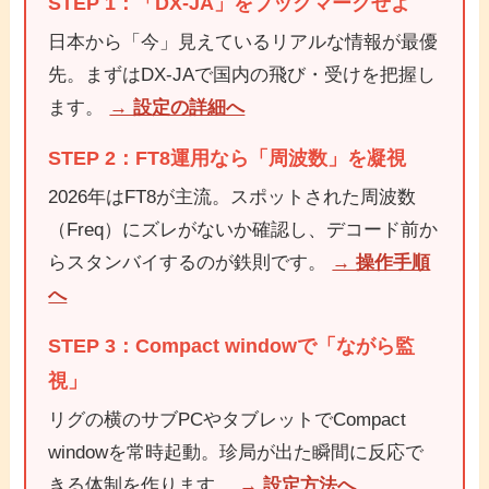
STEP 1：「DX-JA」をブックマークせよ
日本から「今」見えているリアルな情報が最優
先。まずはDX-JAで国内の飛び・受けを把握し
ます。
→ 設定の詳細へ
STEP 2：FT8運用なら「周波数」を凝視
2026年はFT8が主流。スポットされた周波数
（Freq）にズレがないか確認し、デコード前か
らスタンバイするのが鉄則です。
→ 操作手順
へ
STEP 3：Compact windowで「ながら監
視」
リグの横のサブPCやタブレットでCompact
windowを常時起動。珍局が出た瞬間に反応で
きる体制を作ります。
→ 設定方法へ