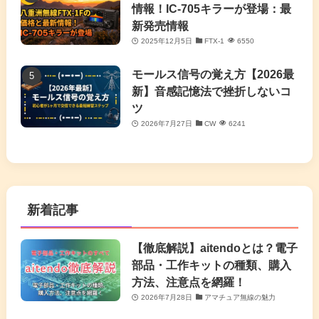
情報！IC-705キラーが登場：最
新発売情報
2025年12月5日
FTX-1
6550
モールス信号の覚え方【2026最
新】音感記憶法で挫折しないコ
ツ
2026年7月27日
CW
6241
新着記事
【徹底解説】aitendoとは？電子
部品・工作キットの種類、購入
方法、注意点を網羅！
2026年7月28日
アマチュア無線の魅力