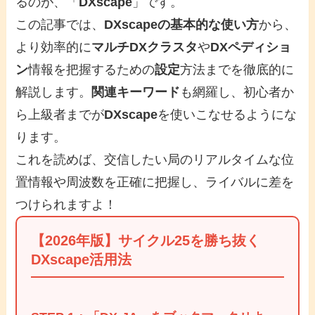
るのが、「
DXscape
」です。
この記事では、
DXscapeの基本的な使い方
から、
より効率的に
マルチDXクラスタ
や
DXペディショ
ン
情報を把握するための
設定
方法までを徹底的に
解説します。
関連キーワード
も網羅し、初心者か
ら上級者までが
DXscape
を使いこなせるようにな
ります。
これを読めば、交信したい局のリアルタイムな位
置情報や周波数を正確に把握し、ライバルに差を
つけられますよ！
【2026年版】サイクル25を勝ち抜く
DXscape活用法