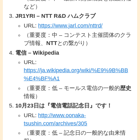
など）
JR1YRI – NTT R&D ハムクラブ
URL:
https://www.jarl.com/nttrd/
（重要度：中 – コンテスト主催団体のクラ
ブ情報、
NTT
との繋がり）
電信 – Wikipedia
URL:
https://ja.wikipedia.org/wiki/%E9%9B%BB
%E4%BF%A1
（重要度：低 – モールス電信の一般的
歴史
情報）
10月23日は『電信電話記念日』です！
URL:
http://www.oonaka-
tsushin.com/archives/305
（重要度：低 – 記念日の一般的な由来情