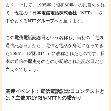
ます。そして、1985年（昭和60年）の民営化を経
て、現在の「
日本電信電話株式会社
（
NTT
）」を
中心とする
NTTグループ
へと至ります。
この
電信電話記念日
という名称も、当初の「電気
通信記念日」から、電信と電話が身近になってき
た1956年（昭和31年）に改称されたものです。日
本の通信の
歴史
そのものが凝縮された記念日だと
言えるでしょう。
関連イベント：
電信電話記念日コンテスト
と
は？主催
JR1YRI
や
NTT
との繋がり