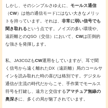
しかし、そのシンプルさゆえに、
モールス通信
（
CW
）は他の通信モードにはない大きなメリッ
トを持っています。それは、
非常に弱い信号でも
聞き取れる
という点です。ノイズの多い環境や、
遠距離とのQSO（交信）において、
CW
は圧倒的
な強さを発揮します。
私、JA3CGZも
CW
運用をしていますが、耳で聞
く信号から遠く離れたDX（遠距離）局のコールサ
インを読み取れた時の喜びは格別です。デジタル
通信が主流の時代だからこそ、手作業でモールス
符号を打鍵し、遠方と交信する
アマチュア無線の
奥深さ
に、多くの局が魅了されています。