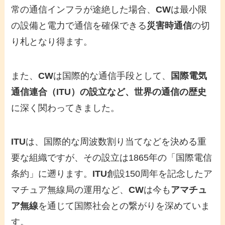
常の通信インフラが途絶した場合、
CW
は最小限
の設備と電力で通信を確保できる
災害時通信
の切
り札となり得ます。
また、
CW
は国際的な通信手段として、
国際電気
通信連合（ITU）の設立など、世界の通信の歴史
に深く関わってきました。
ITU
は、国際的な周波数割り当てなどを決める重
要な組織ですが、その設立は1865年の「国際電信
条約」に遡ります。
ITU
創設150周年を記念したア
マチュア無線局の運用など、
CW
は今も
アマチュ
ア無線
を通じて国際社会との繋がりを深めていま
す。