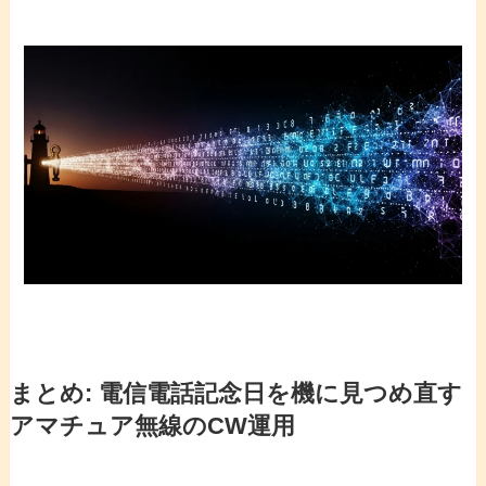
まとめ:
電信電話記念日
を機に見つめ直す
アマチュア無線
の
CW
運用