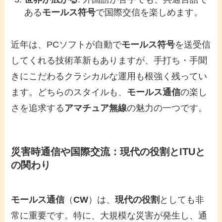
ある
モールス符号
で国際交信を楽しめます。
近年は、PCソフトが自動で
モールス符号
を送受信
してくれる技術革新もありますが、手打ち・手聞
きにこだわるクラシカルな運用も根強く残ってい
ます。どちらのスタイルも、
モールス通信
の楽し
さを追求する
アマチュア無線
の魅力の一つです。
災害時通信や国際交流：
現代の役割
と
ITU
と
の関わり
モールス通信
（
CW
）は、
現代の役割
としても非
常に重要です。特に、大規模な災害が発生し、通