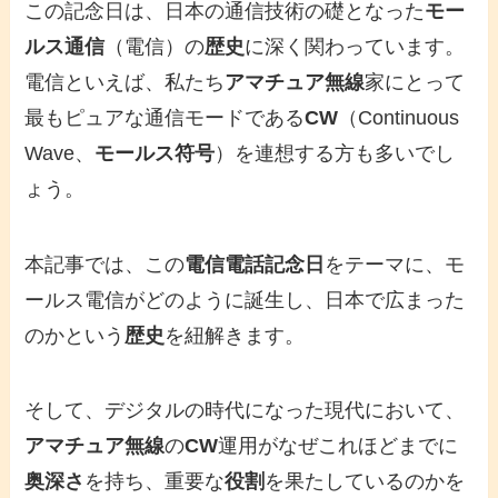
この記念日は、日本の通信技術の礎となった
モー
ルス通信
（電信）の
歴史
に深く関わっています。
電信といえば、私たち
アマチュア無線
家にとって
最もピュアな通信モードである
CW
（Continuous
Wave、
モールス符号
）を連想する方も多いでし
ょう。
本記事では、この
電信電話記念日
をテーマに、モ
ールス電信がどのように誕生し、日本で広まった
のかという
歴史
を紐解きます。
そして、デジタルの時代になった現代において、
アマチュア無線
の
CW
運用がなぜこれほどまでに
奥深さ
を持ち、重要な
役割
を果たしているのかを