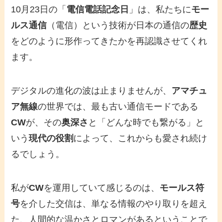
10月23日の「
電信電話記念日
」は、私たちに
モー
ルス通信
（電信）という技術が日本の通信の
歴史
をどのように形作ってきたかを再認識させてくれ
ます。
デジタルの進化の波は止まりませんが、
アマチュ
ア無線
の世界では、最も古い通信モードである
CW
が、その
奥深さ
と「どんな時でも繋がる」と
いう
現代の役割
によって、これからも愛され続け
るでしょう。
私が
CW
を運用していて感じるのは、
モールス符
号
を介した交信は、単なる情報のやり取りを超え
た、人間的な温かさとロマンがあるということで