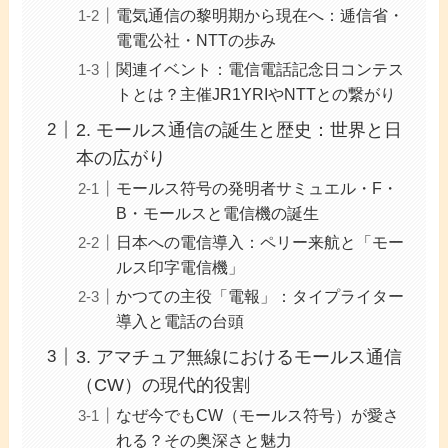
電気通信の黎明期から現在へ：逓信省・
電電公社・NTTの歩み
関連イベント：電信電話記念日コンテス
トとは？主催JR1YRIやNTTとの繋がり
2. モールス通信の誕生と歴史：世界と日
本の広がり
モールス符号の発明者サミュエル・F・
B・モールスと電信機の誕生
日本への電信導入：ペリー来航と「モー
ルス印字電信機」
かつての主役「電報」：タイプライター
導入と電話の台頭
3. アマチュア無線におけるモールス通信
（CW）の現代的役割
なぜ今でもCW（モールス符号）が愛さ
れる？その奥深さと魅力