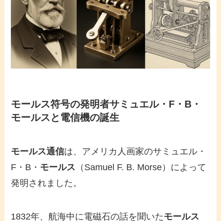
モールス符号
の発明者サミュエル・F・B・
モールス
と電信機の誕生
モールス通信
は、アメリカ人画家のサミュエル・
F・B・
モールス
（Samuel F. B. Morse）によって
発明されました。
1832年、航海中に電磁石の話を聞いた
モールス