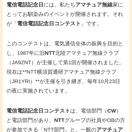
電信電話記念日
には、私たち
アマチュア無線
家に
とってお馴染みのイベントが開催されます。それ
が「
電信電話記念日コンテスト
」です。
このコンテストは、電気通信全体の振興を目的と
し、1987年に旧
NTT
北陸アマチュア無線クラブ
（JA9ZNT）が主催して第1回が開催されました。
現在は**NTT横須賀通研アマチュア無線クラブ
（JR1YRI）**が主催を引き継ぎ、毎年10月23日
の夜に実施されています。
電信電話記念日コンテスト
は、電信部門（
CW
）
と電話部門があり、
NTT
グループの社員やOBの方
が参加できる「NTT部門」と、一般の
アマチュア