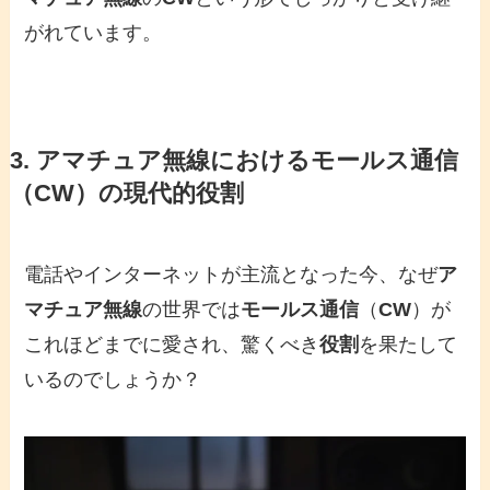
がれています。
3.
アマチュア無線
における
モールス通信
（
CW
）の現代的役割
電話やインターネットが主流となった今、なぜ
ア
マチュア無線
の世界では
モールス通信
（
CW
）が
これほどまでに愛され、驚くべき
役割
を果たして
いるのでしょうか？