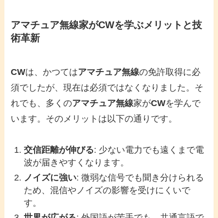
アマチュア無線
家が
CW
を学ぶメリットと技
術革新
CW
は、かつては
アマチュア無線
の免許取得に必
須でしたが、現在は必須ではなくなりました。そ
れでも、多くの
アマチュア無線
家が
CW
を学んで
います。そのメリットは以下の通りです。
交信距離が伸びる
: 少ない電力でも遠くまで電
波が届きやすくなります。
ノイズに強い
: 微弱な信号でも聞き分けられる
ため、混信やノイズの影響を受けにくいで
す。
世界が広がる
: 外国語が苦手でも、共通言語で