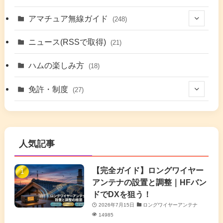
(9)
アマチュア無線ガイド
(248)
(7)
(42)
ニュース(RSSで取得)
(21)
(6)
(5)
(41)
ハムの楽しみ方
(18)
(17)
(26)
(2)
免許・制度
(27)
(6)
(17)
(86)
(2)
(5)
(63)
(7)
(1)
(7)
(2)
人気記事
(16)
(3)
(2)
(4)
(4)
(7)
(4)
(7)
【完全ガイド】ロングワイヤー
(1)
アンテナの設置と調整｜HFバン
(5)
(3)
(6)
ドでDXを狙う！
2026年7月15日
ロングワイヤーアンテナ
(9)
(2)
(20)
14985