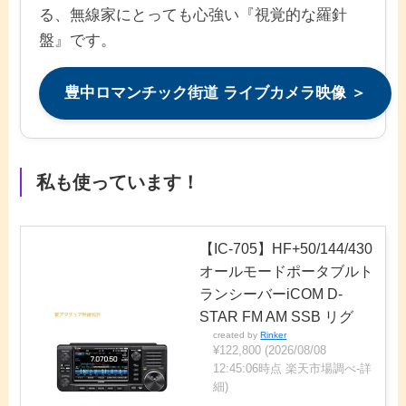
る、無線家にとっても心強い『視覚的な羅針
盤』です。
豊中ロマンチック街道 ライブカメラ映像 ＞
私も使っています！
【IC-705】HF+50/144/430
オールモードポータブルト
ランシーバーiCOM D-
STAR FM AM SSB リグ
created by
Rinker
¥122,800
(2026/08/08
12:45:06時点 楽天市場調べ-
詳
細)