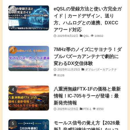
(4)
eQSLの登録方法と使い方完全ガ
イド｜カードデザイン、送り
(2)
方、ハムログとの連携、DXCC
アワード対応
(5)
2025年9月22日
QSL
10602
(7)
7MHz帯のノイズにサヨナラ！ダ
(11)
ブルバズーカアンテナで劇的に
変わるDX交信体験
2025年11月25日
ダブルバズーカアンテナ
8126
八重洲無線FTX-1Fの価格と最新
情報！IC-705キラーが登場：最
新発売情報
2025年12月5日
FTX-1
6550
モールス信号の覚え方【2026最
新】音感記憶法で挫折しないコ