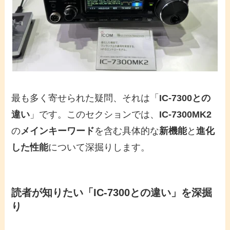
最も多く寄せられた疑問、それは「
IC-7300との
違い
」です。このセクションでは、
IC-7300MK2
の
メインキーワード
を含む具体的な
新機能
と
進化
した性能
について深掘りします。
読者が知りたい「IC-7300との違い」を深掘
り