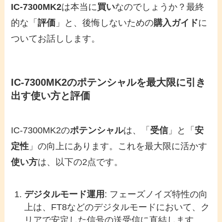
IC-7300MK2
は本当に
買い
なのでしょうか？最終
的な「
評価
」と、後悔しないための
購入ガイド
に
ついてお話しします。
IC-7300MK2のポテンシャルを最大限に引き
出す使い方と評価
IC-7300MK2の
ポテンシャル
は、「
受信
」と「
安
定性
」の向上にあります。これを最大限に活かす
使い方
は、以下の2点です。
デジタルモード運用
: フェーズノイズ特性の向
上は、FT8などのデジタルモードにおいて、ク
リアで安定した信号の送受信に直結します。