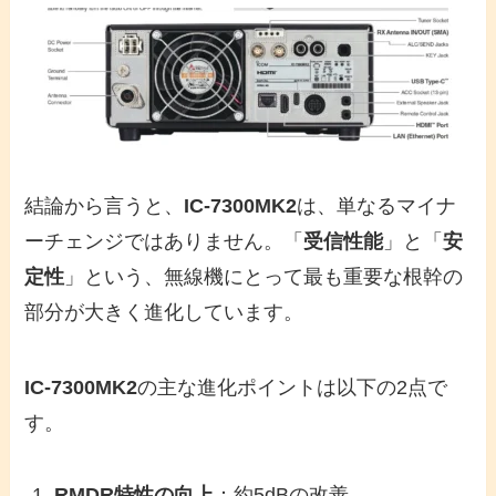
結論から言うと、
IC-7300MK2
は、単なるマイナ
ーチェンジではありません。「
受信性能
」と「
安
定性
」という、無線機にとって最も重要な根幹の
部分が大きく進化しています。
IC-7300MK2
の主な進化ポイントは以下の2点で
す。
RMDR特性の向上
：約5dBの改善。