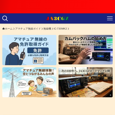
【重要】日本の
ホーム
アマチュア無線ガイド
無線機
IC-730MK2