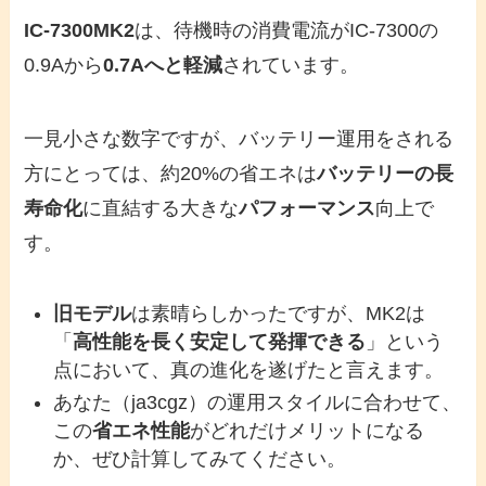
IC-7300MK2
は、待機時の消費電流がIC-7300の
0.9Aから
0.7Aへと軽減
されています。
一見小さな数字ですが、バッテリー運用をされる
方にとっては、約20%の省エネは
バッテリーの長
寿命化
に直結する大きな
パフォーマンス
向上で
す。
旧モデル
は素晴らしかったですが、MK2は
「
高性能を長く安定して発揮できる
」という
点において、真の進化を遂げたと言えます。
あなた（ja3cgz）の運用スタイルに合わせて、
この
省エネ性能
がどれだけメリットになる
か、ぜひ計算してみてください。