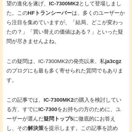
望の進化を遂げ、
IC-7300MK2
として登場しまし
た。この
HFトランシーバー
は、多くのユーザーか
ら注目を集めていますが、「結局、どこが変わっ
たの？」「買い替えの価値はある？」といった疑
問が尽きませんよね。
この疑問は、IC-7300MK2の発売以来、私
ja3cgz
のブログにも最も多く寄せられた質問でもありま
す。
この記事では、
IC-7300MK2
の購入を検討してい
る方、すでに
IC-7300
をお持ちの方のために、ユ
ーザーが選んだ
疑問トップ5
に徹底的にお答え
し、その
解決策
を提示します。この記事を読め