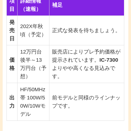
項
詳細情報
補足
目
（速報）
発
202X年秋
売
正式な発表を待ちましょう。
頃（予定）
日
12万円台
販売店によりプレ予約価格が
価
後半～13
提示されています。
IC-7300
格
万円台（予
よりやや高くなる見込みで
想）
す。
HF/50MHz
出
帯 100W/5
前モデルと同様のラインナッ
力
0W/10Wモ
プです。
デル