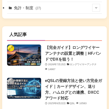
(17)
(26)
(2)
免許・制度
(27)
(6)
(17)
(86)
(2)
(5)
(63)
(7)
(1)
(7)
(2)
人気記事
(16)
(3)
(2)
(4)
(4)
(7)
(4)
(7)
【完全ガイド】ロングワイヤー
(1)
アンテナの設置と調整｜HFバン
(5)
(3)
(6)
ドでDXを狙う！
2026年7月15日
ロングワイヤーアンテナ
(9)
(2)
(20)
14967
(4)
eQSLの登録方法と使い方完全ガ
イド｜カードデザイン、送り
(2)
方、ハムログとの連携、DXCC
アワード対応
(5)
2025年9月22日
QSL
10583