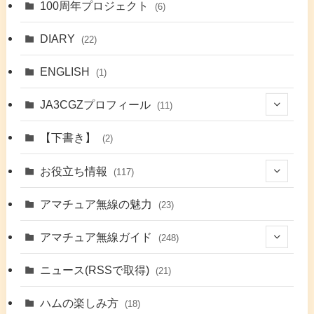
100周年プロジェクト
(6)
DIARY
(22)
ENGLISH
(1)
JA3CGZプロフィール
(11)
(1)
【下書き】
(2)
(7)
お役立ち情報
(117)
(2)
(48)
アマチュア無線の魅力
(23)
(9)
アマチュア無線ガイド
(248)
(7)
(42)
ニュース(RSSで取得)
(21)
(6)
(5)
(41)
ハムの楽しみ方
(18)