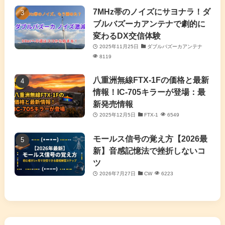
(7)
7MHz帯のノイズにサヨナラ！ダ
(11)
ブルバズーカアンテナで劇的に
変わるDX交信体験
2025年11月25日
ダブルバズーカアンテナ
8119
八重洲無線FTX-1Fの価格と最新
情報！IC-705キラーが登場：最
新発売情報
2025年12月5日
FTX-1
6549
モールス信号の覚え方【2026最
新】音感記憶法で挫折しないコ
ツ
2026年7月27日
CW
6223