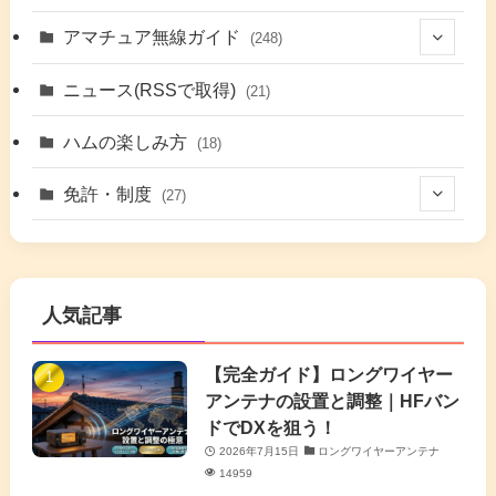
(9)
アマチュア無線ガイド
(248)
(7)
(42)
ニュース(RSSで取得)
(21)
(6)
(5)
(41)
ハムの楽しみ方
(18)
(17)
(26)
(2)
免許・制度
(27)
(6)
(17)
(86)
(2)
(5)
(63)
(7)
(1)
(7)
(2)
人気記事
(16)
(3)
(2)
(4)
(4)
(7)
(4)
(7)
【完全ガイド】ロングワイヤー
(1)
アンテナの設置と調整｜HFバン
(5)
(3)
(6)
ドでDXを狙う！
2026年7月15日
ロングワイヤーアンテナ
(9)
(2)
(20)
14959