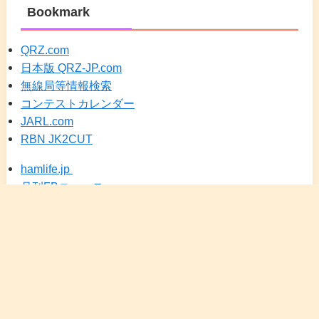
Bookmark
QRZ.com
日本版 QRZ-JP.com
無線局等情報検索
コンテストカレンダー
JARL.com
RBN JK2CUT
hamlife.jp
月刊FBニュース
DXSCAPE（JA25）
メニュー
検索
トップへ
ホーム
カレンダー
にほんブログ村 アマチュア無線
HRDLOG.net
アイコム(Icom Inc.)
KENWOOD 無線通信
YAESU アマチュア無線機