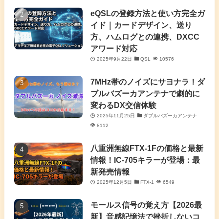
(4)
eQSLの登録方法と使い方完全ガ
イド｜カードデザイン、送り
(2)
方、ハムログとの連携、DXCC
アワード対応
(5)
2025年9月22日
QSL
10576
(7)
7MHz帯のノイズにサヨナラ！ダ
(11)
ブルバズーカアンテナで劇的に
変わるDX交信体験
2025年11月25日
ダブルバズーカアンテナ
8112
八重洲無線FTX-1Fの価格と最新
情報！IC-705キラーが登場：最
新発売情報
2025年12月5日
FTX-1
6549
モールス信号の覚え方【2026最
新】音感記憶法で挫折しないコ