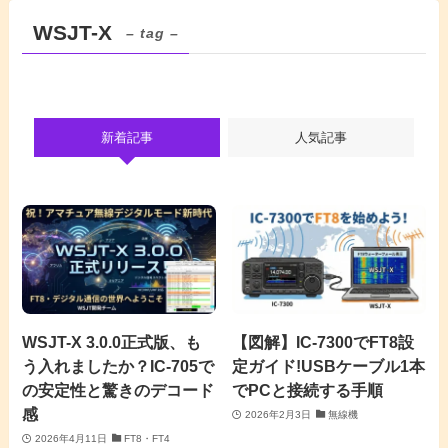
WSJT-X
– tag –
新着記事
人気記事
WSJT-X 3.0.0正式版、も
【図解】IC-7300でFT8設
う入れましたか？IC-705で
定ガイド!USBケーブル1本
の安定性と驚きのデコード
でPCと接続する手順
感
2026年2月3日
無線機
2026年4月11日
FT8・FT4