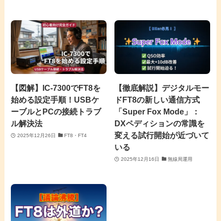
【図解】IC-7300でFT8を
【徹底解説】デジタルモー
始める設定手順！USBケ
ドFT8の新しい通信方式
ーブルとPCの接続トラブ
「Super Fox Mode」：
ル解決法
DXペディションの常識を
変える試行開始が近づいて
2025年12月26日
FT8・FT4
いる
2025年12月16日
無線局運用