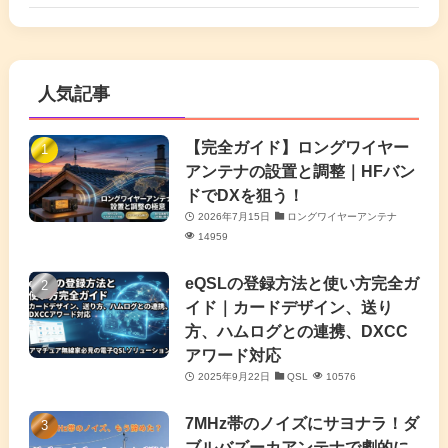
(6)
(17)
(86)
(2)
(5)
(63)
(7)
(1)
(7)
(2)
人気記事
(16)
(3)
(2)
(4)
(4)
(7)
(4)
(7)
【完全ガイド】ロングワイヤー
(1)
アンテナの設置と調整｜HFバン
(5)
(3)
(6)
ドでDXを狙う！
2026年7月15日
ロングワイヤーアンテナ
(9)
(2)
(20)
14959
(4)
eQSLの登録方法と使い方完全ガ
イド｜カードデザイン、送り
(2)
方、ハムログとの連携、DXCC
アワード対応
(5)
2025年9月22日
QSL
10576
(7)
7MHz帯のノイズにサヨナラ！ダ
(11)
ブルバズーカアンテナで劇的に