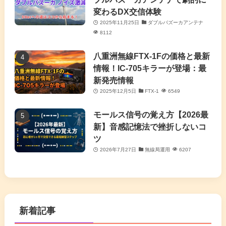
変わるDX交信体験
2025年11月25日
ダブルバズーカアンテナ
8112
八重洲無線FTX-1Fの価格と最新
情報！IC-705キラーが登場：最
新発売情報
2025年12月5日
FTX-1
6549
モールス信号の覚え方【2026最
新】音感記憶法で挫折しないコ
ツ
2026年7月27日
無線局運用
6207
新着記事