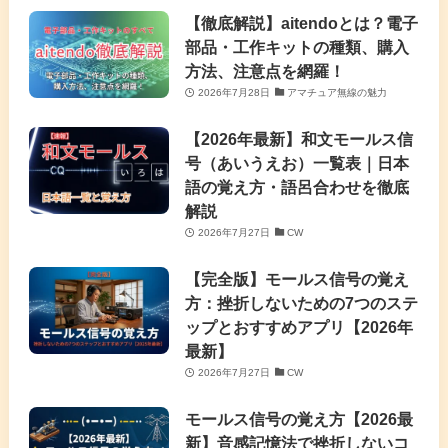
【徹底解説】aitendoとは？電子
部品・工作キットの種類、購入
方法、注意点を網羅！
2026年7月28日
アマチュア無線の魅力
【2026年最新】和文モールス信
号（あいうえお）一覧表｜日本
語の覚え方・語呂合わせを徹底
解説
2026年7月27日
CW
【完全版】モールス信号の覚え
方：挫折しないための7つのステ
ップとおすすめアプリ【2026年
最新】
2026年7月27日
CW
モールス信号の覚え方【2026最
新】音感記憶法で挫折しないコ