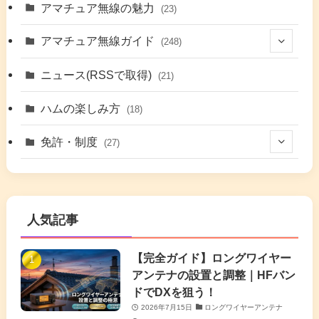
(48)
アマチュア無線の魅力
(23)
(9)
アマチュア無線ガイド
(248)
(7)
(42)
ニュース(RSSで取得)
(21)
(6)
(5)
(41)
ハムの楽しみ方
(18)
(17)
(26)
(2)
免許・制度
(27)
(6)
(17)
(86)
(2)
(5)
(63)
(7)
(1)
(7)
(2)
人気記事
(16)
(3)
(2)
(4)
(4)
(7)
(4)
(7)
【完全ガイド】ロングワイヤー
(1)
アンテナの設置と調整｜HFバン
(5)
(3)
(6)
ドでDXを狙う！
2026年7月15日
ロングワイヤーアンテナ
(9)
(2)
(20)