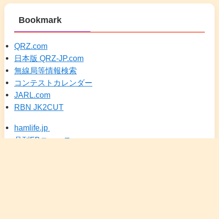
Bookmark
QRZ.com
日本版 QRZ-JP.com
無線局等情報検索
コンテストカレンダー
JARL.com
RBN JK2CUT
hamlife.jp
月刊FBニュース
DXSCAPE（JA25）
メニュー
検索
トップへ
ホーム
カレンダー
にほんブログ村 アマチュア無線
HRDLOG.net
アイコム(Icom Inc.)
KENWOOD 無線通信