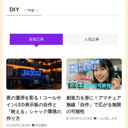
DIY
– tag –
新着記事
人気記事
夜の運用を彩る！コールサ
創造力を形に！アマチュア
インLED表示板の自作と
無線「自作」で広がる無限
「映える」シャック環境の
の可能性
作り方
2025年11月29日
ハムの楽しみ方
2026年1月20日
周辺機器