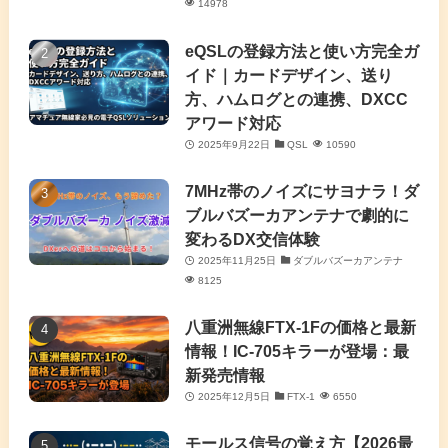
14978
(4)
eQSLの登録方法と使い方完全ガ
イド｜カードデザイン、送り
(2)
方、ハムログとの連携、DXCC
アワード対応
(5)
2025年9月22日
QSL
10590
(7)
7MHz帯のノイズにサヨナラ！ダ
(11)
ブルバズーカアンテナで劇的に
変わるDX交信体験
2025年11月25日
ダブルバズーカアンテナ
8125
八重洲無線FTX-1Fの価格と最新
情報！IC-705キラーが登場：最
新発売情報
2025年12月5日
FTX-1
6550
モールス信号の覚え方【2026最