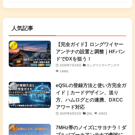
(6)
(17)
(86)
(2)
(5)
(63)
(7)
(1)
(7)
(2)
人気記事
(16)
(3)
(2)
(4)
(4)
(7)
(4)
(7)
【完全ガイド】ロングワイヤー
(1)
アンテナの設置と調整｜HFバン
(5)
(3)
(6)
ドでDXを狙う！
2026年7月15日
ロングワイヤーアンテナ
(9)
(2)
(20)
14991
(4)
eQSLの登録方法と使い方完全ガ
イド｜カードデザイン、送り
(2)
方、ハムログとの連携、DXCC
アワード対応
(5)
2025年9月22日
QSL
10622
(7)
7MHz帯のノイズにサヨナラ！ダ
(11)
ブルバズーカアンテナで劇的に