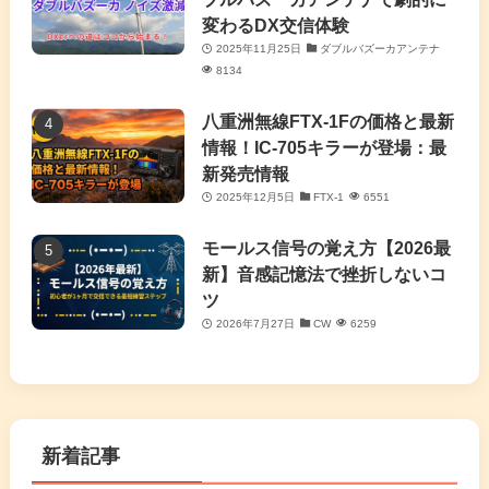
変わるDX交信体験
2025年11月25日
ダブルバズーカアンテナ
8134
八重洲無線FTX-1Fの価格と最新
情報！IC-705キラーが登場：最
新発売情報
2025年12月5日
FTX-1
6551
モールス信号の覚え方【2026最
新】音感記憶法で挫折しないコ
ツ
2026年7月27日
CW
6259
新着記事