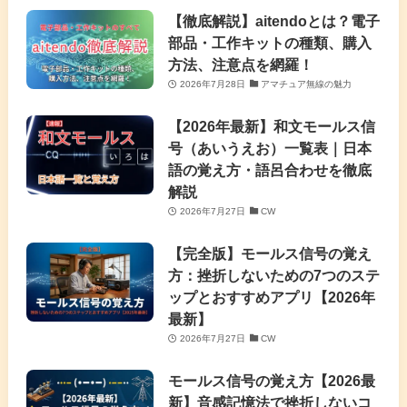
【徹底解説】aitendoとは？電子
部品・工作キットの種類、購入
方法、注意点を網羅！
2026年7月28日
アマチュア無線の魅力
【2026年最新】和文モールス信
号（あいうえお）一覧表｜日本
語の覚え方・語呂合わせを徹底
解説
2026年7月27日
CW
【完全版】モールス信号の覚え
方：挫折しないための7つのステ
ップとおすすめアプリ【2026年
最新】
2026年7月27日
CW
モールス信号の覚え方【2026最
新】音感記憶法で挫折しないコ