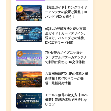
【完全ガイド】ロングワイヤ
ーアンテナの設置と調整｜HF
バンドでDXを狙う！
eQSLの登録方法と使い方完
全ガイド｜カードデザイン、
送り方、ハムログとの連携、
DXCCアワード対応
7MHz帯のノイズにサヨナ
ラ！ダブルバズーカアンテナ
で劇的に変わるDX交信体験
八重洲無線FTX-1Fの価格と最
新情報！IC-705キラーが登
場：最新発売情報
モールス信号の覚え方【2026
最新】音感記憶法で挫折しな
いコツ