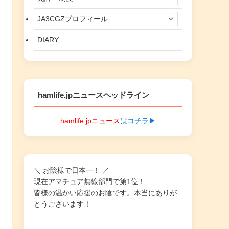
JA3CGZプロフィール
DIARY
hamlife.jpニュースヘッドライン
hamlife.jpニュース
はコチラ▶
＼ お陰様で日本一！ ／
現在アマチュア無線部門で第1位！
皆様の温かい応援のお陰です。本当にありが
とうございます！