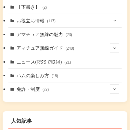
(1)
【下書き】
(2)
(7)
お役立ち情報
(117)
(2)
(48)
アマチュア無線の魅力
(23)
(9)
アマチュア無線ガイド
(248)
(7)
(42)
ニュース(RSSで取得)
(21)
(6)
(5)
(41)
ハムの楽しみ方
(18)
(17)
(26)
(2)
免許・制度
(27)
(6)
(17)
(86)
(2)
(5)
(63)
(7)
(1)
(7)
(2)
人気記事
(16)
(3)
(2)
(4)
(4)