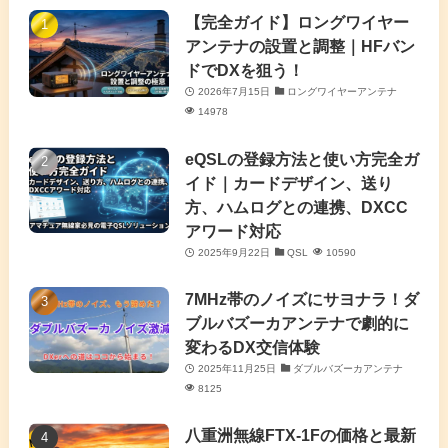
(7)
(4)
(7)
【完全ガイド】ロングワイヤー
(1)
アンテナの設置と調整｜HFバン
(5)
(3)
(6)
ドでDXを狙う！
2026年7月15日
ロングワイヤーアンテナ
(9)
(2)
(20)
14978
(4)
eQSLの登録方法と使い方完全ガ
イド｜カードデザイン、送り
(2)
方、ハムログとの連携、DXCC
アワード対応
(5)
2025年9月22日
QSL
10590
(7)
7MHz帯のノイズにサヨナラ！ダ
(11)
ブルバズーカアンテナで劇的に
変わるDX交信体験
2025年11月25日
ダブルバズーカアンテナ
8125
八重洲無線FTX-1Fの価格と最新