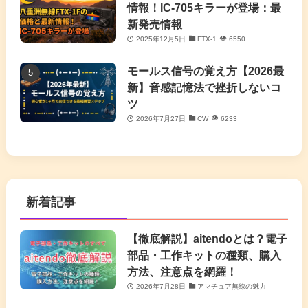
情報！IC-705キラーが登場：最
新発売情報
2025年12月5日
FTX-1
6550
モールス信号の覚え方【2026最
新】音感記憶法で挫折しないコ
ツ
2026年7月27日
CW
6233
新着記事
【徹底解説】aitendoとは？電子
部品・工作キットの種類、購入
方法、注意点を網羅！
2026年7月28日
アマチュア無線の魅力