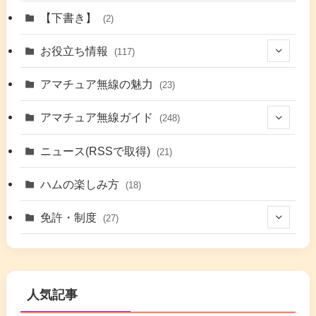
(1)
【下書き】
(2)
(7)
お役立ち情報
(117)
(2)
(48)
アマチュア無線の魅力
(23)
(9)
アマチュア無線ガイド
(248)
(7)
(42)
ニュース(RSSで取得)
(21)
(6)
(5)
(41)
ハムの楽しみ方
(18)
(17)
(26)
(2)
免許・制度
(27)
(6)
(17)
(86)
(2)
(5)
(63)
(7)
(1)
(7)
(2)
人気記事
(16)
(3)
(2)
(4)
(4)