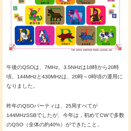
午後のQSOは、7MHz。3.5NHzは18時から20時
頃。144MHzと430MHzは、20時～0時頃の運用に
なりました。
昨年のQSOパーティは、25局すべてが
144MHzSSBでしたが、今年は，初めてCWで多数
のQSO（全体の約40%）ができたこと。