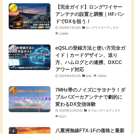
(7)
(4)
(7)
【完全ガイド】ロングワイヤー
(1)
アンテナの設置と調整｜HFバン
(5)
(3)
(6)
ドでDXを狙う！
2026年7月15日
ロングワイヤーアンテナ
(9)
(2)
(20)
14998
(4)
eQSLの登録方法と使い方完全ガ
イド｜カードデザイン、送り
(2)
方、ハムログとの連携、DXCC
アワード対応
(5)
2025年9月22日
QSL
10634
(7)
7MHz帯のノイズにサヨナラ！ダ
(11)
ブルバズーカアンテナで劇的に
変わるDX交信体験
2025年11月25日
ダブルバズーカアンテナ
8137
八重洲無線FTX-1Fの価格と最新