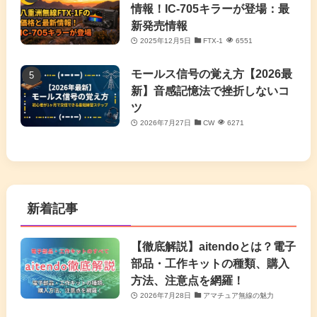
情報！IC-705キラーが登場：最
新発売情報
2025年12月5日
FTX-1
6551
モールス信号の覚え方【2026最
新】音感記憶法で挫折しないコ
ツ
2026年7月27日
CW
6271
新着記事
【徹底解説】aitendoとは？電子
部品・工作キットの種類、購入
方法、注意点を網羅！
2026年7月28日
アマチュア無線の魅力