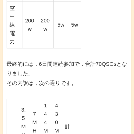
空
中
200
200
線
5w
5w
w
w
電
力
最終的には，6日間連続参加で，合計70QSOsとな
りました。
その内訳は，次の通りです。
1
4
3.
7
4
3
5
M
4
0
M
計
H
M
M