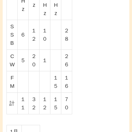
H
z
H
H
z
z
z
S
１
１
２
S
６
２
０
８
B
C
２
２
５
１
W
０
６
F
１
１
M
５
６
１
３
１
１
７
計
１
２
２
５
０
1月