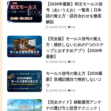
【2026年最新】和文モールス信
号（あいうえお）一覧表｜日本
語の覚え方・語呂合わせを徹底
解説
2026年7月27日
CW
【完全版】モールス信号の覚え
方：挫折しないための7つのステ
ップとおすすめアプリ【2026年
最新】
2026年7月27日
CW
モールス信号の覚え方【2026最
新】音感記憶法で挫折しないコ
ツ
2026年7月27日
CW
【完全ガイド】移動運用アンテ
ナの選び方と設営テクニック｜