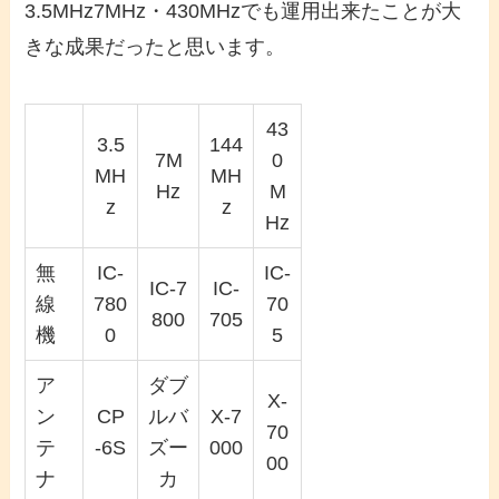
3.5MHz7MHz・430MHzでも運用出来たことが大
きな成果だったと思います。
43
3.5
144
7M
0
MH
MH
Hz
M
z
z
Hz
無
IC-
IC-
IC-7
IC-
線
780
70
800
705
機
0
5
ア
ダブ
X-
ン
CP
ルバ
X-7
70
テ
-6S
ズー
000
00
ナ
カ