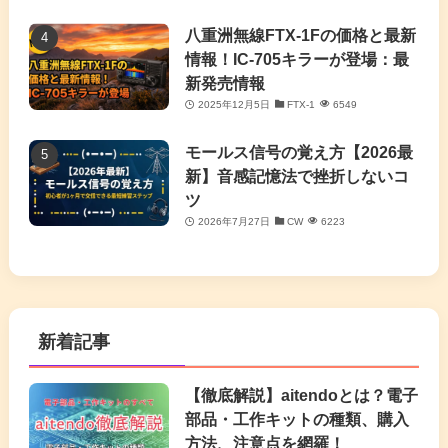
八重洲無線FTX-1Fの価格と最新
情報！IC-705キラーが登場：最
新発売情報
2025年12月5日
FTX-1
6549
モールス信号の覚え方【2026最
新】音感記憶法で挫折しないコ
ツ
2026年7月27日
CW
6223
新着記事
【徹底解説】aitendoとは？電子
部品・工作キットの種類、購入
方法、注意点を網羅！