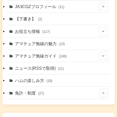
JA3CGZプロフィール
(11)
(1)
【下書き】
(2)
(7)
お役立ち情報
(117)
(2)
(48)
アマチュア無線の魅力
(23)
(9)
アマチュア無線ガイド
(248)
(7)
(42)
ニュース(RSSで取得)
(21)
(6)
(5)
(41)
ハムの楽しみ方
(18)
(17)
(26)
(2)
免許・制度
(27)
(6)
(17)
(86)
(2)
(5)
(63)
(7)
(1)
(7)
(2)