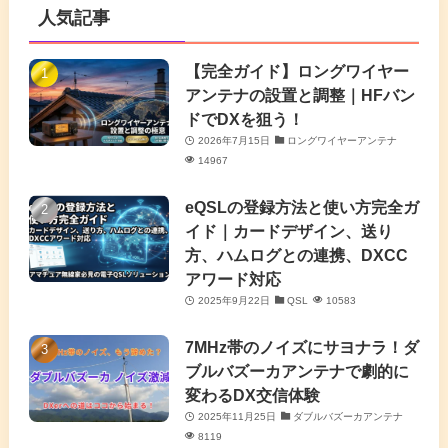
人気記事
(16)
(3)
(2)
(4)
(4)
(7)
(4)
(7)
【完全ガイド】ロングワイヤー
(1)
アンテナの設置と調整｜HFバン
(5)
(3)
(6)
ドでDXを狙う！
2026年7月15日
ロングワイヤーアンテナ
(9)
(2)
(20)
14967
(4)
eQSLの登録方法と使い方完全ガ
イド｜カードデザイン、送り
(2)
方、ハムログとの連携、DXCC
アワード対応
(5)
2025年9月22日
QSL
10583
(7)
7MHz帯のノイズにサヨナラ！ダ
(11)
ブルバズーカアンテナで劇的に
変わるDX交信体験
2025年11月25日
ダブルバズーカアンテナ
8119