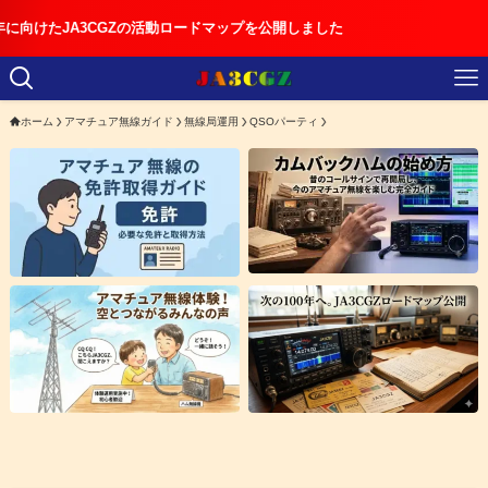
A3CGZの活動ロードマップを公開しました
ホーム
アマチュア無線ガイド
無線局運用
QSOパーティ