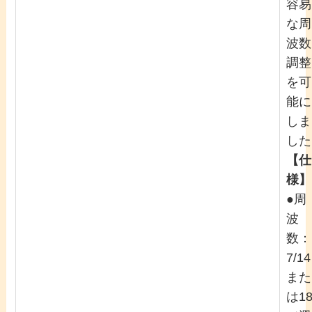
容易
な周
波数
調整
を可
能に
しま
した
【仕
様】
●周
波
数：
7/14
また
は1