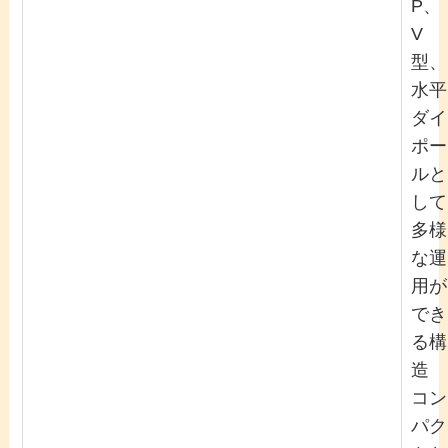
P、
V
型、
水平
ダイ
ポー
ルと
して
多様
な運
用が
でき
る構
造
コン
パク