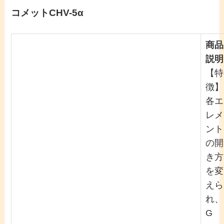
コメットCHV-5α
商品
説明
【特
徴】
各エ
レメ
ント
の開
き方
を変
えら
れ、
G