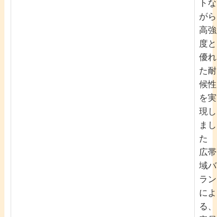
トな
がら
高強
度と
優れ
た耐
候性
を実
現し
まし
た
広帯
域バ
ラン
によ
る、