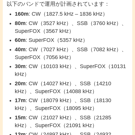
以下のバンドで運用が計画されています：
160m
: CW（1827.5 kHz – 1836 kHz）
80m
: CW（3527 kHz）、SSB（3760 kHz）、
SuperFOX（3567 kHz）
60m
: SuperFOX（5357 kHz）
40m
: CW（7027 kHz）、SSB（7082 kHz）、
SuperFOX（7056 kHz）
30m
: CW（10103 kHz）、SuperFOX（10131
kHz）
20m
: CW（14027 kHz）、SSB（14210
kHz）、SuperFOX（14088 kHz）
17m
: CW（18079 kHz）、SSB（18130
kHz）、SuperFOX（18095 kHz）
15m
: CW（21027 kHz）、SSB（21285
kHz）、SuperFOX（21091 kHz）
12m
: CW（24897 kHz）、SSB（24932