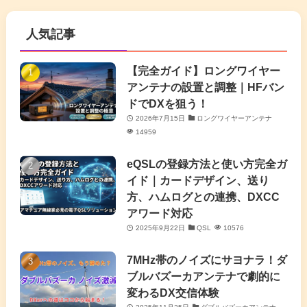
(63)
(7)
(1)
(7)
(2)
人気記事
(16)
(3)
(2)
(4)
(4)
(7)
(4)
(7)
【完全ガイド】ロングワイヤー
(1)
アンテナの設置と調整｜HFバン
(5)
(3)
(6)
ドでDXを狙う！
2026年7月15日
ロングワイヤーアンテナ
(9)
(2)
(20)
14959
(4)
eQSLの登録方法と使い方完全ガ
イド｜カードデザイン、送り
(2)
方、ハムログとの連携、DXCC
アワード対応
(5)
2025年9月22日
QSL
10576
(7)
7MHz帯のノイズにサヨナラ！ダ
(11)
ブルバズーカアンテナで劇的に
変わるDX交信体験