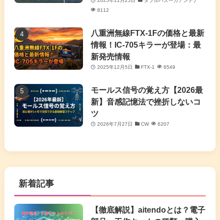
2025年11月25日
ダブルバズーカアンテナ
8112
八重洲無線FTX-1Fの価格と最新
情報！IC-705キラーが登場：最
新発売情報
2025年12月5日
FTX-1
6549
モールス信号の覚え方【2026最
新】音感記憶法で挫折しないコ
ツ
2026年7月27日
CW
6207
新着記事
【徹底解説】aitendoとは？電子