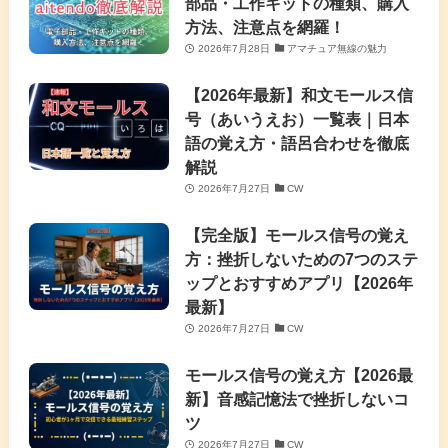
部品・工作キットの種類、購入
方法、注意点を網羅！
2026年7月28日
アマチュア無線の魅力
【2026年最新】和文モールス信
号（あいうえお）一覧表｜日本
語の覚え方・語呂合わせを徹底
解説
2026年7月27日
CW
【完全版】モールス信号の覚え
方：挫折しないための7つのステ
ップとおすすめアプリ【2026年
最新】
2026年7月27日
CW
モールス信号の覚え方【2026最
新】音感記憶法で挫折しないコ
ツ
2026年7月27日
CW