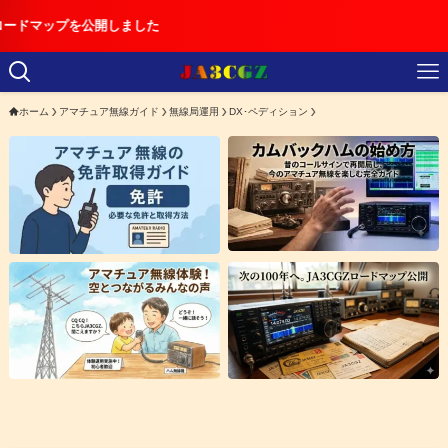
【
ホーム
アマチュア無線ガイド
無線局運用
DX･ペディション