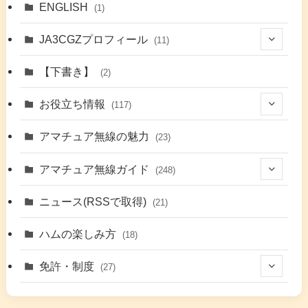
ENGLISH
(1)
JA3CGZプロフィール
(11)
(1)
【下書き】
(2)
(7)
お役立ち情報
(117)
(2)
(48)
アマチュア無線の魅力
(23)
(9)
アマチュア無線ガイド
(248)
(7)
(42)
ニュース(RSSで取得)
(21)
(6)
(5)
(41)
ハムの楽しみ方
(18)
(17)
(26)
(2)
免許・制度
(27)
(6)
(17)
(86)
(2)
(5)