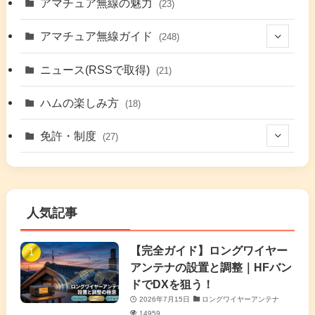
(48)
アマチュア無線の魅力
(23)
(9)
アマチュア無線ガイド
(248)
(7)
(42)
ニュース(RSSで取得)
(21)
(6)
(5)
(41)
ハムの楽しみ方
(18)
(17)
(26)
(2)
免許・制度
(27)
(6)
(17)
(86)
(2)
(5)
(63)
(7)
(1)
(7)
(2)
人気記事
(16)
(3)
(2)
(4)
(4)
(7)
(4)
(7)
【完全ガイド】ロングワイヤー
(1)
アンテナの設置と調整｜HFバン
(5)
(3)
(6)
ドでDXを狙う！
2026年7月15日
ロングワイヤーアンテナ
(9)
(2)
(20)
14959