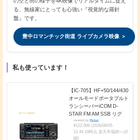
の空と街の様子を4K映像でリアルタイムに捉え
る、無線家にとっても心強い『視覚的な羅針
盤』です。
豊中ロマンチック街道 ライブカメラ映像 ＞
私も使っています！
【IC-705】HF+50/144/430
オールモードポータブルト
ランシーバーiCOM D-
STAR FM AM SSB リグ
created by
Rinker
¥122,800
(2026/08/05
12:44:18時点 楽天市場調べ-
詳
細)