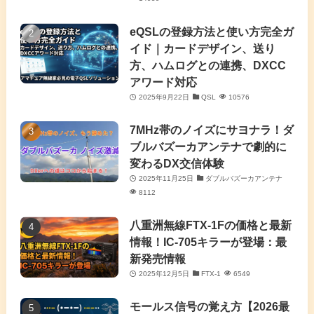
(4)
eQSLの登録方法と使い方完全ガ
イド｜カードデザイン、送り
(2)
方、ハムログとの連携、DXCC
アワード対応
(5)
2025年9月22日
QSL
10576
(7)
7MHz帯のノイズにサヨナラ！ダ
(11)
ブルバズーカアンテナで劇的に
変わるDX交信体験
2025年11月25日
ダブルバズーカアンテナ
8112
八重洲無線FTX-1Fの価格と最新
情報！IC-705キラーが登場：最
新発売情報
2025年12月5日
FTX-1
6549
モールス信号の覚え方【2026最