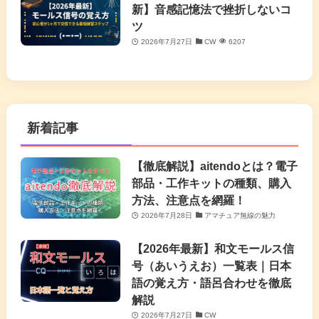
新】音感記憶法で挫折しないコ
ツ
2026年7月27日
CW
6207
新着記事
【徹底解説】aitendoとは？電子
部品・工作キットの種類、購入
方法、注意点を網羅！
2026年7月28日
アマチュア無線の魅力
【2026年最新】和文モールス信
号（あいうえお）一覧表｜日本
語の覚え方・語呂合わせを徹底
解説
2026年7月27日
CW