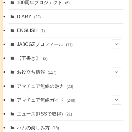
100周年プロジェクト
(6)
DIARY
(22)
ENGLISH
(1)
JA3CGZプロフィール
(11)
(1)
【下書き】
(2)
(7)
お役立ち情報
(117)
(2)
(48)
アマチュア無線の魅力
(23)
(9)
アマチュア無線ガイド
(248)
(7)
(42)
ニュース(RSSで取得)
(21)
(6)
(5)
(41)
ハムの楽しみ方
(18)