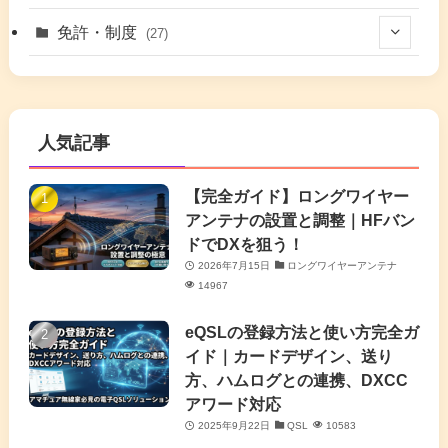
(17)
(26)
(2)
免許・制度
(27)
(6)
(17)
(86)
(2)
(5)
(63)
(7)
(1)
(7)
(2)
人気記事
(16)
(3)
(2)
(4)
(4)
(7)
(4)
(7)
【完全ガイド】ロングワイヤー
(1)
アンテナの設置と調整｜HFバン
(5)
(3)
(6)
ドでDXを狙う！
2026年7月15日
ロングワイヤーアンテナ
(9)
(2)
(20)
14967
(4)
eQSLの登録方法と使い方完全ガ
イド｜カードデザイン、送り
(2)
方、ハムログとの連携、DXCC
アワード対応
(5)
2025年9月22日
QSL
10583