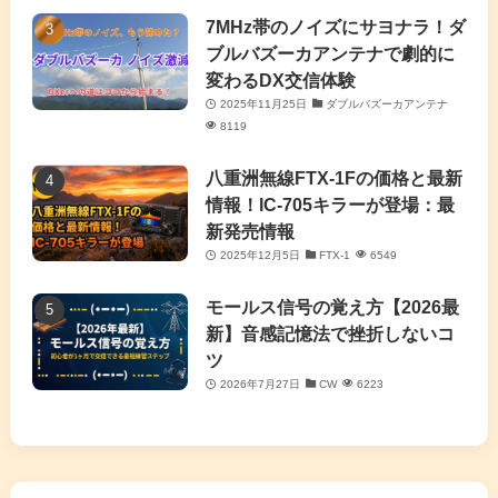
(7)
7MHz帯のノイズにサヨナラ！ダ
(11)
ブルバズーカアンテナで劇的に
変わるDX交信体験
2025年11月25日
ダブルバズーカアンテナ
8119
八重洲無線FTX-1Fの価格と最新
情報！IC-705キラーが登場：最
新発売情報
2025年12月5日
FTX-1
6549
モールス信号の覚え方【2026最
新】音感記憶法で挫折しないコ
ツ
2026年7月27日
CW
6223