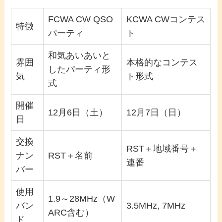
FCWA CW QSO
KCWA CWコンテス
特徴
パーティ
ト
和気あいあいと
雰囲
本格的なコンテス
したパーティ形
気
ト形式
式
開催
12月6日（土）
12月7日（日）
日
交換
RST＋地域番号＋
ナン
RST＋名前
連番
バー
使用
1.9～28MHz（W
バン
3.5MHz, 7MHz
ARC含む）
ド