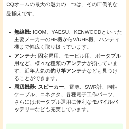
CQオームの最大の魅力の一つは、その圧倒的な
品揃えです。
無線機:
ICOM、YAESU、KENWOODといった
主要メーカーのHF機からV/UHF機、ハンディ
機まで幅広く取り扱っています。
アンテナ:
固定局用、モービル用、ポータブル
用など、様々な種類の
アンテナ
が揃っていま
す。近年人気の
釣り竿アンテナ
なども見つけ
ることができます。
周辺機器:
スピーカー
、電源、SWR計、同軸
ケーブル、コネクタ、各種電子工作パーツ、
さらにはポータブル運用に便利な
モバイルバ
ッテリー
なども充実しています。