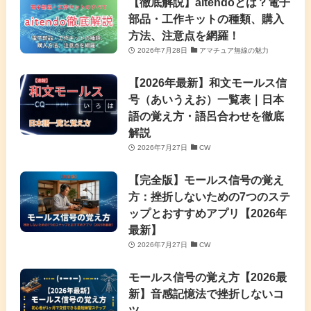
【徹底解説】aitendoとは？電子
部品・工作キットの種類、購入
方法、注意点を網羅！
2026年7月28日
アマチュア無線の魅力
【2026年最新】和文モールス信
号（あいうえお）一覧表｜日本
語の覚え方・語呂合わせを徹底
解説
2026年7月27日
CW
【完全版】モールス信号の覚え
方：挫折しないための7つのステ
ップとおすすめアプリ【2026年
最新】
2026年7月27日
CW
モールス信号の覚え方【2026最
新】音感記憶法で挫折しないコ
ツ