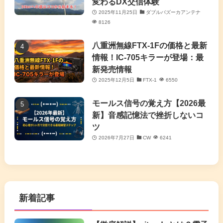
変わるDX交信体験
2025年11月25日
ダブルバズーカアンテナ
8126
八重洲無線FTX-1Fの価格と最新
情報！IC-705キラーが登場：最
新発売情報
2025年12月5日
FTX-1
6550
モールス信号の覚え方【2026最
新】音感記憶法で挫折しないコ
ツ
2026年7月27日
CW
6241
新着記事