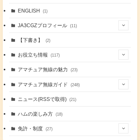
ENGLISH
(1)
JA3CGZプロフィール
(11)
(1)
【下書き】
(2)
(7)
お役立ち情報
(117)
(2)
(48)
アマチュア無線の魅力
(23)
(9)
アマチュア無線ガイド
(248)
(7)
(42)
ニュース(RSSで取得)
(21)
(6)
(5)
(41)
ハムの楽しみ方
(18)
(17)
(26)
(2)
免許・制度
(27)
(6)
(17)
(86)
(2)