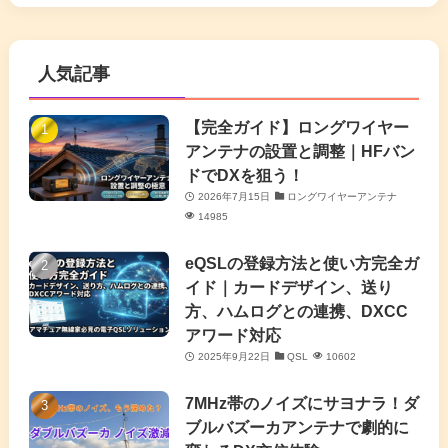
(5)
(63)
(7)
(1)
(7)
(2)
人気記事
(16)
(3)
(2)
(4)
(4)
(7)
(4)
(7)
【完全ガイド】ロングワイヤー
(1)
アンテナの設置と調整｜HFバン
(5)
(3)
(6)
ドでDXを狙う！
2026年7月15日
ロングワイヤーアンテナ
(9)
(2)
(20)
14985
(4)
eQSLの登録方法と使い方完全ガ
イド｜カードデザイン、送り
(2)
方、ハムログとの連携、DXCC
アワード対応
(5)
2025年9月22日
QSL
10602
(7)
7MHz帯のノイズにサヨナラ！ダ
(11)
ブルバズーカアンテナで劇的に