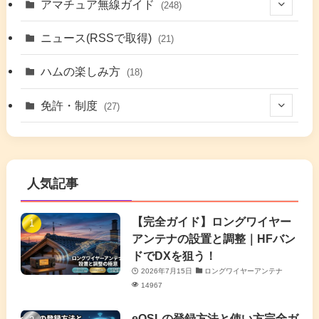
アマチュア無線ガイド
(248)
(7)
(42)
ニュース(RSSで取得)
(21)
(6)
(5)
(41)
ハムの楽しみ方
(18)
(17)
(26)
(2)
免許・制度
(27)
(6)
(17)
(86)
(2)
(5)
(63)
(7)
(1)
(7)
(2)
人気記事
(16)
(3)
(2)
(4)
(4)
(7)
(4)
(7)
【完全ガイド】ロングワイヤー
(1)
アンテナの設置と調整｜HFバン
(5)
(3)
(6)
ドでDXを狙う！
2026年7月15日
ロングワイヤーアンテナ
(9)
(2)
(20)
14967
(4)
eQSLの登録方法と使い方完全ガ