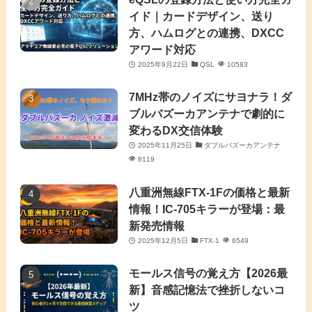
イド｜カードデザイン、送り
(2)
方、ハムログとの連携、DXCC
アワード対応
(5)
2025年9月22日
QSL
10583
(7)
7MHz帯のノイズにサヨナラ！ダ
(11)
ブルバズーカアンテナで劇的に
変わるDX交信体験
2025年11月25日
ダブルバズーカアンテナ
8119
八重洲無線FTX-1Fの価格と最新
情報！IC-705キラーが登場：最
新発売情報
2025年12月5日
FTX-1
6549
モールス信号の覚え方【2026最
新】音感記憶法で挫折しないコ
ツ