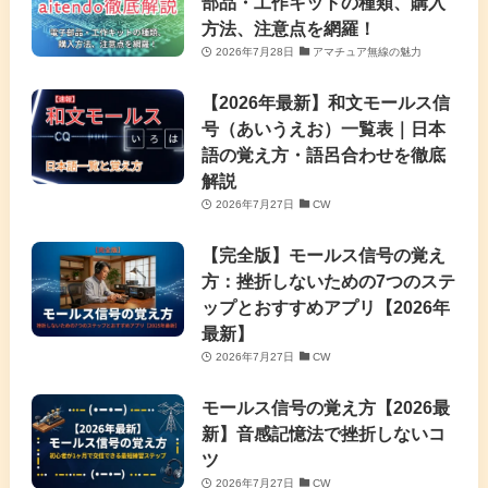
部品・工作キットの種類、購入
方法、注意点を網羅！
2026年7月28日
アマチュア無線の魅力
【2026年最新】和文モールス信
号（あいうえお）一覧表｜日本
語の覚え方・語呂合わせを徹底
解説
2026年7月27日
CW
【完全版】モールス信号の覚え
方：挫折しないための7つのステ
ップとおすすめアプリ【2026年
最新】
2026年7月27日
CW
モールス信号の覚え方【2026最
新】音感記憶法で挫折しないコ
ツ
2026年7月27日
CW