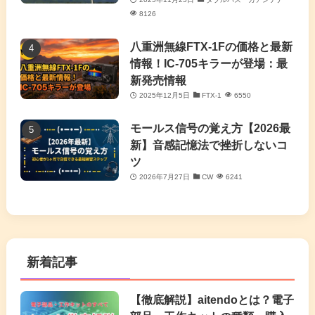
8126
八重洲無線FTX-1Fの価格と最新
情報！IC-705キラーが登場：最
新発売情報
2025年12月5日
FTX-1
6550
モールス信号の覚え方【2026最
新】音感記憶法で挫折しないコ
ツ
2026年7月27日
CW
6241
新着記事
【徹底解説】aitendoとは？電子