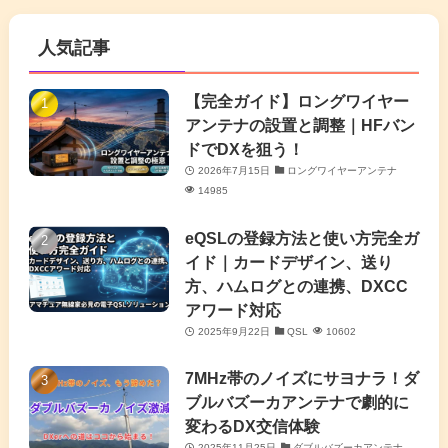
(63)
(7)
(1)
(7)
(2)
人気記事
(16)
(3)
(2)
(4)
(4)
(7)
(4)
(7)
【完全ガイド】ロングワイヤー
(1)
アンテナの設置と調整｜HFバン
(5)
(3)
(6)
ドでDXを狙う！
2026年7月15日
ロングワイヤーアンテナ
(9)
(2)
(20)
14985
(4)
eQSLの登録方法と使い方完全ガ
イド｜カードデザイン、送り
(2)
方、ハムログとの連携、DXCC
アワード対応
(5)
2025年9月22日
QSL
10602
(7)
7MHz帯のノイズにサヨナラ！ダ
(11)
ブルバズーカアンテナで劇的に
変わるDX交信体験
2025年11月25日
ダブルバズーカアンテナ