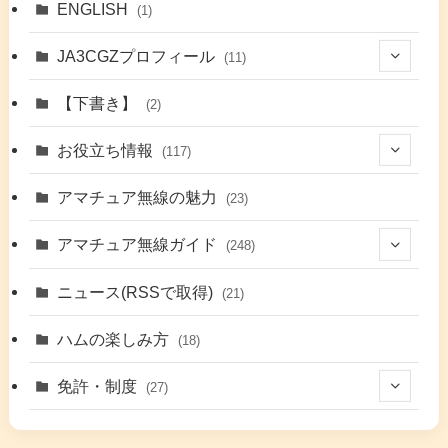
ENGLISH
(1)
JA3CGZプロフィール
(11)
(1)
【下書き】
(2)
(7)
お役立ち情報
(117)
(2)
(48)
アマチュア無線の魅力
(23)
(9)
アマチュア無線ガイド
(248)
(7)
(42)
ニュース(RSSで取得)
(21)
(6)
(5)
(41)
ハムの楽しみ方
(18)
(17)
(26)
(2)
免許・制度
(27)
(6)
(17)
(86)
(2)
(5)