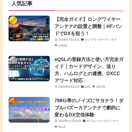
人気記事
(16)
(3)
(2)
(4)
(4)
(7)
(4)
(7)
【完全ガイド】ロングワイヤー
(1)
アンテナの設置と調整｜HFバン
(5)
(3)
(6)
ドでDXを狙う！
2026年7月15日
ロングワイヤーアンテナ
(9)
(2)
(20)
14959
(4)
eQSLの登録方法と使い方完全ガ
イド｜カードデザイン、送り
(2)
方、ハムログとの連携、DXCC
アワード対応
(5)
2025年9月22日
QSL
10576
(7)
7MHz帯のノイズにサヨナラ！ダ
(11)
ブルバズーカアンテナで劇的に
変わるDX交信体験
2025年11月25日
ダブルバズーカアンテナ
8112