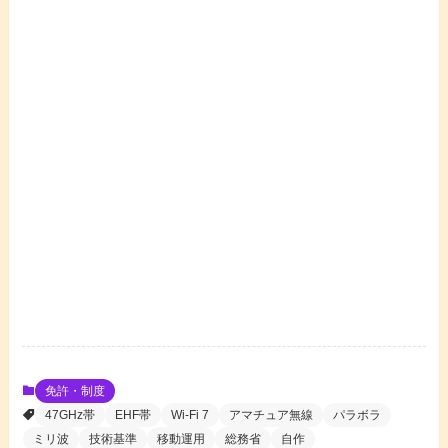
免許・制度
47GHz帯
EHF帯
Wi-Fi 7
アマチュア無線
パラボラ
ミリ波
技術基準
移動運用
総務省
自作