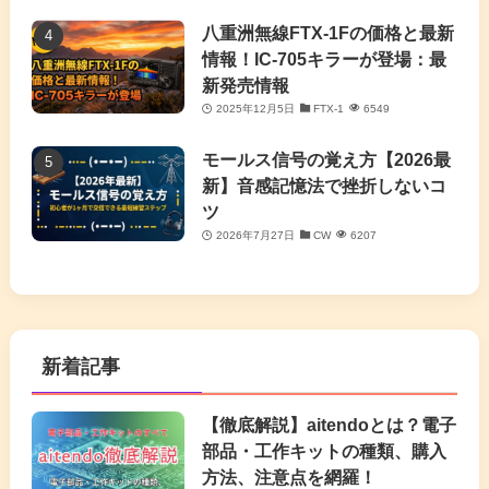
八重洲無線FTX-1Fの価格と最新
情報！IC-705キラーが登場：最
新発売情報
2025年12月5日
FTX-1
6549
モールス信号の覚え方【2026最
新】音感記憶法で挫折しないコ
ツ
2026年7月27日
CW
6207
新着記事
【徹底解説】aitendoとは？電子
部品・工作キットの種類、購入
方法、注意点を網羅！