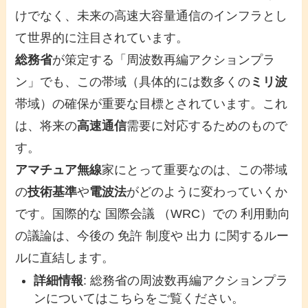
けでなく、未来の高速大容量通信のインフラとし
て世界的に注目されています。
総務省
が策定する「周波数再編アクションプラ
ン」でも、この帯域（具体的には数多くの
ミリ波
帯域）の確保が重要な目標とされています。これ
は、将来の
高速通信
需要に対応するためのもので
す。
アマチュア無線
家にとって重要なのは、この帯域
の
技術基準
や
電波法
がどのように変わっていくか
です。国際的な 国際会議 （WRC）での 利用動向
の議論は、今後の 免許 制度や 出力 に関するルー
ルに直結します。
詳細情報
: 総務省の周波数再編アクションプラ
ンについてはこちらをご覧ください。