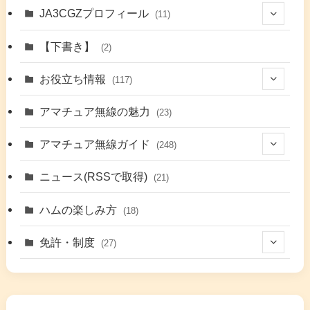
JA3CGZプロフィール
(11)
(1)
【下書き】
(2)
(7)
お役立ち情報
(117)
(2)
(48)
アマチュア無線の魅力
(23)
(9)
アマチュア無線ガイド
(248)
(7)
(42)
ニュース(RSSで取得)
(21)
(6)
(5)
(41)
ハムの楽しみ方
(18)
(17)
(26)
(2)
免許・制度
(27)
(6)
(17)
(86)
(2)
(5)
(63)
(7)
(1)
(7)
(2)