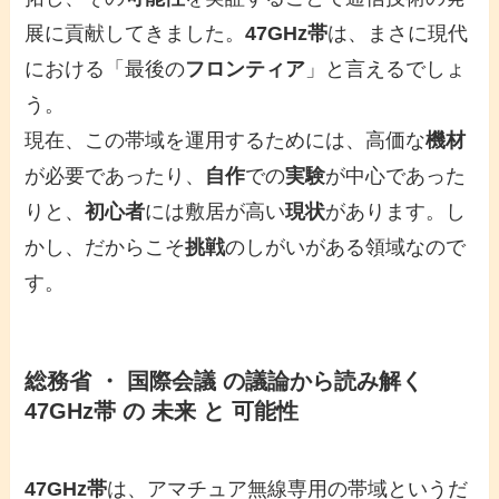
展に貢献してきました。
47GHz帯
は、まさに現代
における「最後の
フロンティア
」と言えるでしょ
う。
現在、この帯域を運用するためには、高価な
機材
が必要であったり、
自作
での
実験
が中心であった
りと、
初心者
には敷居が高い
現状
があります。し
かし、だからこそ
挑戦
のしがいがある領域なので
す。
総務省 ・ 国際会議 の議論から読み解く
47GHz帯 の 未来 と 可能性
47GHz帯
は、アマチュア無線専用の帯域というだ