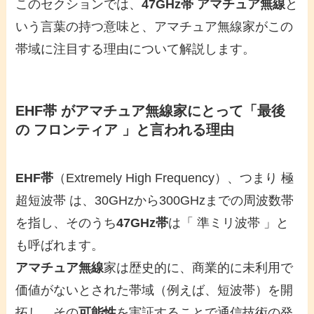
このセクションでは、
47GHz帯 アマチュア無線
と
いう言葉の持つ意味と、アマチュア無線家がこの
帯域に注目する理由について解説します。
EHF帯 がアマチュア無線家にとって「最後
の フロンティア 」と言われる理由
EHF帯
（Extremely High Frequency）、つまり 極
超短波帯 は、30GHzから300GHzまでの周波数帯
を指し、そのうち
47GHz帯
は「 準ミリ波帯 」と
も呼ばれます。
アマチュア無線
家は歴史的に、商業的に未利用で
価値がないとされた帯域（例えば、短波帯）を開
拓し、その
可能性
を実証することで通信技術の発