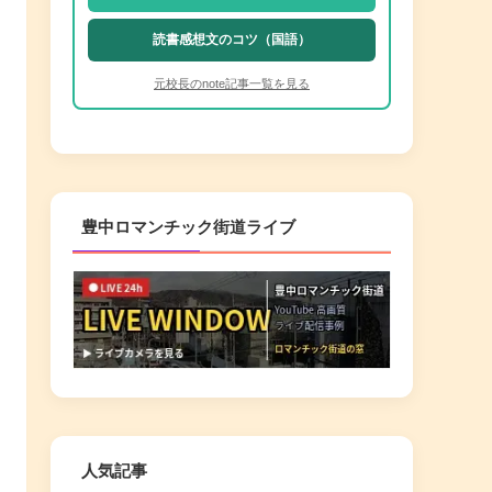
読書感想文のコツ（国語）
元校長のnote記事一覧を見る
豊中ロマンチック街道ライブ
人気記事