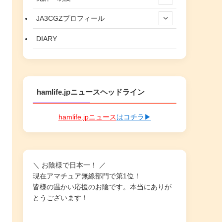
JA3CGZプロフィール
DIARY
hamlife.jpニュースヘッドライン
hamlife.jpニュース
はコチラ▶
＼ お陰様で日本一！ ／
現在アマチュア無線部門で第1位！
皆様の温かい応援のお陰です。本当にありが
とうございます！