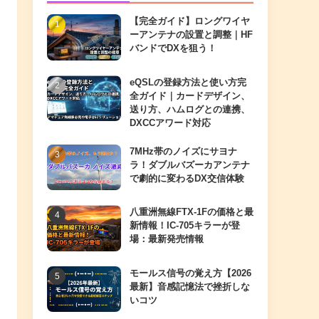
【完全ガイド】ロングワイヤ
ーアンテナの設置と調整｜HF
バンドでDXを狙う！
eQSLの登録方法と使い方完
全ガイド｜カードデザイン、
送り方、ハムログとの連携、
DXCCアワード対応
7MHz帯のノイズにサヨナ
ラ！ダブルバズーカアンテナ
で劇的に変わるDX交信体験
八重洲無線FTX-1Fの価格と最
新情報！IC-705キラーが登
場：最新発売情報
モールス信号の覚え方【2026
最新】音感記憶法で挫折しな
いコツ