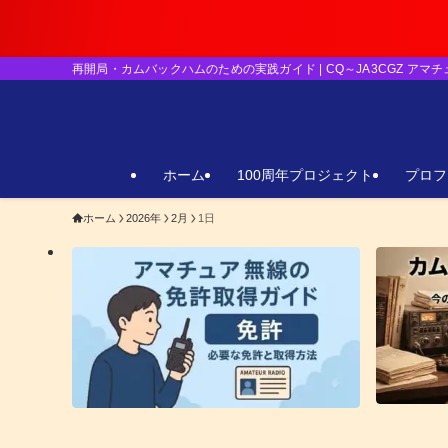
【重要】日
再開局・カムバックハムのための実践ガイド | CQ～JA3CGZ アマ
ホーム
100周年プロジェクト
プロフ
ホーム
2026年
2月
1日